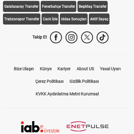
Galatasaray Transfer
Fenerbahçe Transfer
Beşiktaş Transfer
Trabzonspor Transfer
Canlı İzle
iddaa Sonuçları
Aktif Sayaç
Takip Et
Bize Ulaşın
Künye
Kariyer
About US
Yasal Uyarı
Çerez Politikası
Gizlilik Politikası
KVKK Aydınlatma Metni Kurumsal