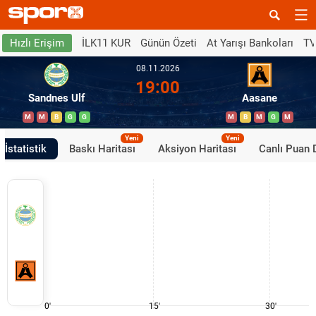
İLK11 KUR
Günün Özeti
At Yarışı Bankoları
TV
Hızlı Erişim
08.11.2026
19:00
Sandnes Ulf
Aasane
M
M
B
G
G
M
B
M
G
M
Yeni
Yeni
İstatistik
Baskı Haritası
Aksiyon Haritası
Canlı Puan
0'
15'
30'