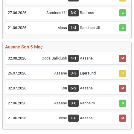
27.06.2026
Sandnes Ulf
3-0
Raufoss
G
21.06.2026
Moss
1-4
Sandnes Ulf
G
Aasane Son 5 Maç
02.08.2026
Odds Ballklubb
4-1
Aasane
M
26.07.2026
Aasane
3-3
Egersund
B
02.07.2026
Lyn
6-2
Aasane
M
27.06.2026
Aasane
3-0
Ranheim
G
21.06.2026
Bryne
1-0
Aasane
M