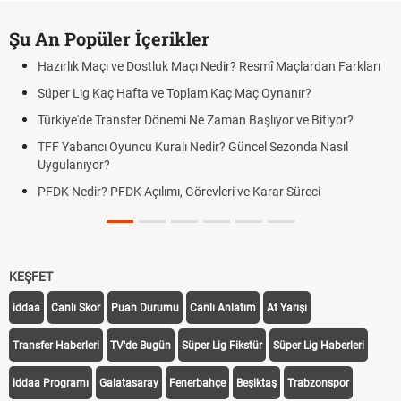
Şu An Popüler İçerikler
Hazırlık Maçı ve Dostluk Maçı Nedir? Resmî Maçlardan Farkları
Süper Lig Kaç Hafta ve Toplam Kaç Maç Oynanır?
Türkiye'de Transfer Dönemi Ne Zaman Başlıyor ve Bitiyor?
TFF Yabancı Oyuncu Kuralı Nedir? Güncel Sezonda Nasıl
Uygulanıyor?
PFDK Nedir? PFDK Açılımı, Görevleri ve Karar Süreci
KEŞFET
iddaa
Canlı Skor
Puan Durumu
Canlı Anlatım
At Yarışı
Transfer Haberleri
TV'de Bugün
Süper Lig Fikstür
Süper Lig Haberleri
iddaa Programı
Galatasaray
Fenerbahçe
Beşiktaş
Trabzonspor