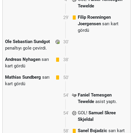
Tewelde
Filip Roenningen
29'
Joergensen
sarı kart
gördü
Ole Sebastian Sundgot
30'
penaltıyı gole çevirdi.
Andreas Nyhagen
sarı
38'
kart gördü
Mathias Sundberg
sarı
50'
kart gördü
Faniel Temesgen
54'
Tewelde
asist yaptı.
GOL!
Samuel Skree
54'
Skjeldal
Sanel Bojadzic
sarı kart
58'