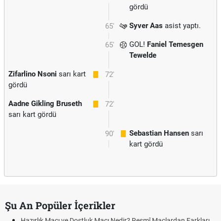
gördü
Syver Aas
asist yaptı.
65'
GOL!
Faniel Temesgen
65'
Tewelde
Zifarlino Nsoni
sarı kart
72'
gördü
Aadne Gikling Bruseth
72'
sarı kart gördü
Sebastian Hansen
sarı
90'
kart gördü
Şu An Popüler İçerikler
Hazırlık Maçı ve Dostluk Maçı Nedir? Resmî Maçlardan Farkları