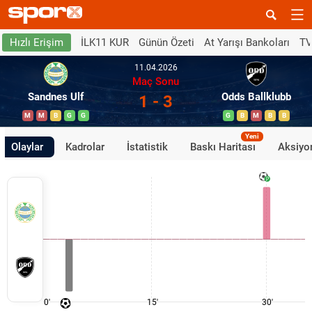
İLK11 KUR
Günün Özeti
At Yarışı Bankoları
TV
Hızlı Erişim
11.04.2026
Maç Sonu
Sandnes Ulf
Odds Ballklubb
1 - 3
M
M
B
G
G
G
B
M
B
B
Yeni
Olaylar
Kadrolar
İstatistik
Baskı Haritası
Aksiyon
0'
15'
30'