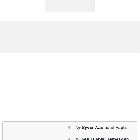
Syver Aas
asist yaptı.
4'
GOL!
Faniel Temesgen
4'