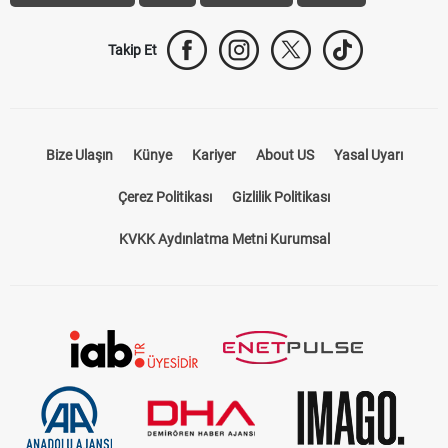
Takip Et
Bize Ulaşın
Künye
Kariyer
About US
Yasal Uyarı
Çerez Politikası
Gizlilik Politikası
KVKK Aydınlatma Metni Kurumsal