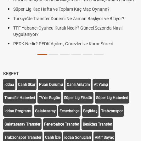
Süper Lig Kaç Hafta ve Toplam Kaç Maç Oynanır?
Türkiye'de Transfer Dönemi Ne Zaman Başlıyor ve Bitiyor?
TFF Yabancı Oyuncu Kuralı Nedir? Güncel Sezonda Nasıl
Uygulanıyor?
PFDK Nedir? PFDK Açılımı, Görevleri ve Karar Süreci
KEŞFET
iddaa
Canlı Skor
Puan Durumu
Canlı Anlatım
At Yarışı
Transfer Haberleri
TV'de Bugün
Süper Lig Fikstür
Süper Lig Haberleri
iddaa Programı
Galatasaray
Fenerbahçe
Beşiktaş
Trabzonspor
Galatasaray Transfer
Fenerbahçe Transfer
Beşiktaş Transfer
Trabzonspor Transfer
Canlı İzle
iddaa Sonuçları
Aktif Sayaç