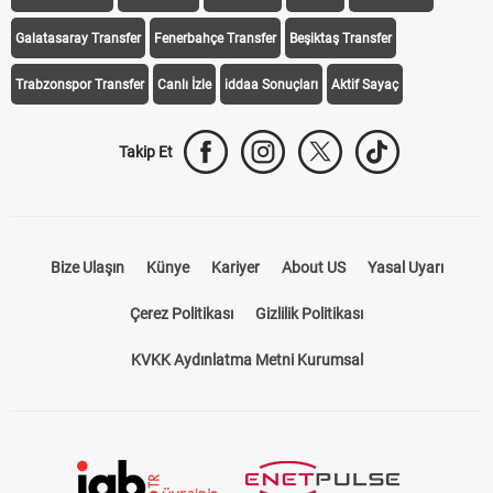
Galatasaray Transfer
Fenerbahçe Transfer
Beşiktaş Transfer
Trabzonspor Transfer
Canlı İzle
iddaa Sonuçları
Aktif Sayaç
Takip Et
Bize Ulaşın
Künye
Kariyer
About US
Yasal Uyarı
Çerez Politikası
Gizlilik Politikası
KVKK Aydınlatma Metni Kurumsal