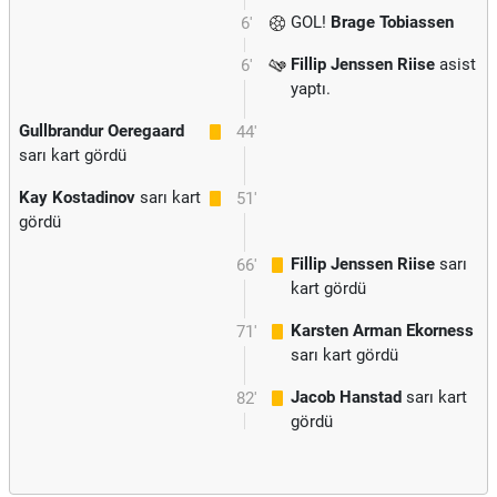
GOL!
Brage Tobiassen
6'
Fillip Jenssen Riise
asist
6'
yaptı.
Gullbrandur Oeregaard
44'
sarı kart gördü
Kay Kostadinov
sarı kart
51'
gördü
Fillip Jenssen Riise
sarı
66'
kart gördü
Karsten Arman Ekorness
71'
sarı kart gördü
Jacob Hanstad
sarı kart
82'
gördü