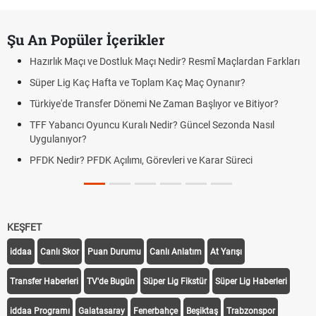
Şu An Popüler İçerikler
Hazırlık Maçı ve Dostluk Maçı Nedir? Resmî Maçlardan Farkları
Süper Lig Kaç Hafta ve Toplam Kaç Maç Oynanır?
Türkiye'de Transfer Dönemi Ne Zaman Başlıyor ve Bitiyor?
TFF Yabancı Oyuncu Kuralı Nedir? Güncel Sezonda Nasıl
Uygulanıyor?
PFDK Nedir? PFDK Açılımı, Görevleri ve Karar Süreci
KEŞFET
iddaa
Canlı Skor
Puan Durumu
Canlı Anlatım
At Yarışı
Transfer Haberleri
TV'de Bugün
Süper Lig Fikstür
Süper Lig Haberleri
iddaa Programı
Galatasaray
Fenerbahçe
Beşiktaş
Trabzonspor