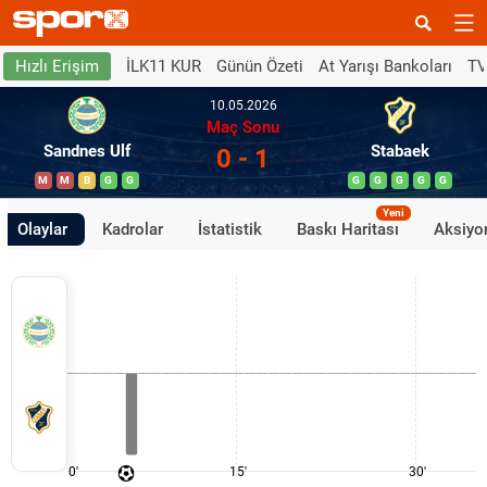
İLK11 KUR
Günün Özeti
At Yarışı Bankoları
TV
Hızlı Erişim
10.05.2026
Maç Sonu
Sandnes Ulf
Stabaek
0 - 1
M
M
B
G
G
G
G
G
G
G
Yeni
Olaylar
Kadrolar
İstatistik
Baskı Haritası
Aksiyon
0'
15'
30'