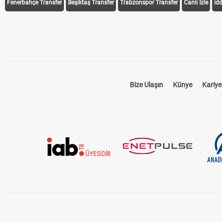
Fenerbahçe Transfer
Beşiktaş Transfer
Trabzonspor Transfer
Canlı İzle
id
Bize Ulaşın
Künye
Kariye