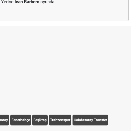
. Yerine
Ivan Barbero
oyunda.
saray
Fenerbahçe
Beşiktaş
Trabzonspor
Galatasaray Transfer