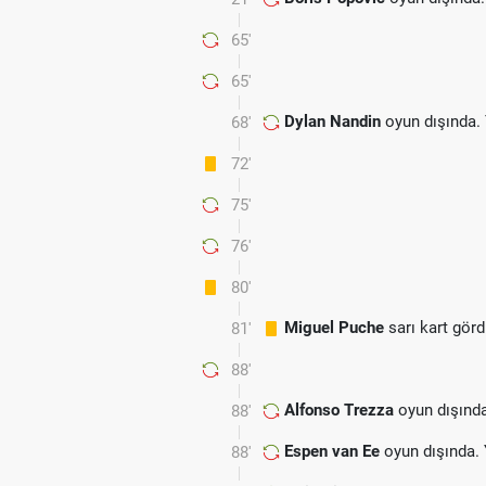
65'
65'
Dylan Nandin
oyun dışında.
68'
72'
75'
76'
80'
Miguel Puche
sarı kart gör
81'
88'
Alfonso Trezza
oyun dışınd
88'
Espen van Ee
oyun dışında.
88'