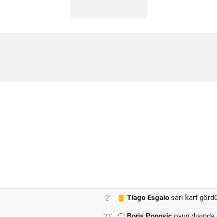
Tiago Esgaio
sarı kart görd
2'
Boris Popovic
oyun dışında.
21'