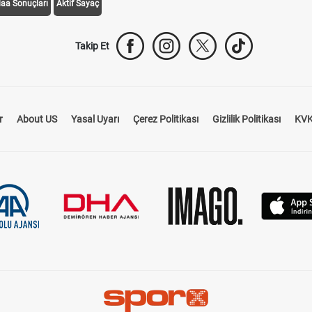
daa Sonuçları
Aktif Sayaç
Takip Et
r
About US
Yasal Uyarı
Çerez Politikası
Gizlilik Politikası
KVK