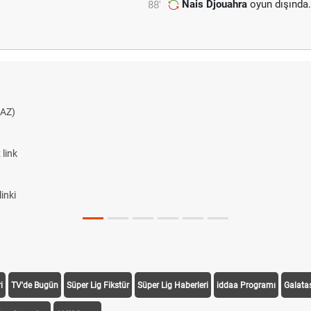
Nais Djouahra
oyun dışında
88'
AZ)
link
inki
i
TV'de Bugün
Süper Lig Fikstür
Süper Lig Haberleri
iddaa Programı
Galata