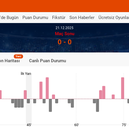
'de Bugün
Puan Durumu
Fikstür
Son Haberler
Ücretsiz Oyunla
21.12.2025
Maç Sonu
0 - 0
Yeni
n Haritası
Canlı Puan Durumu
İlk Yarı
45'
60'
75'