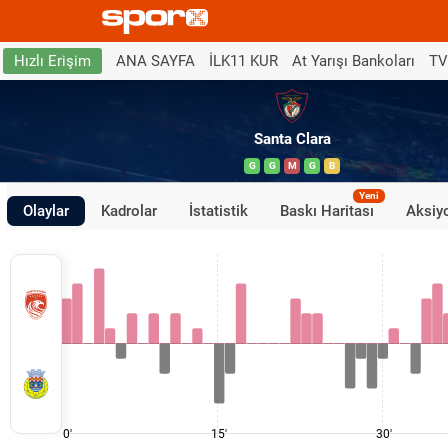
ANA SAYFA
İLK11 KUR
At Yarışı Bankoları
TV
Hızlı Erişim
Santa Clara
G
G
M
G
B
Yeni
Olaylar
Kadrolar
İstatistik
Baskı Haritası
Aksiyo
0'
15'
30'