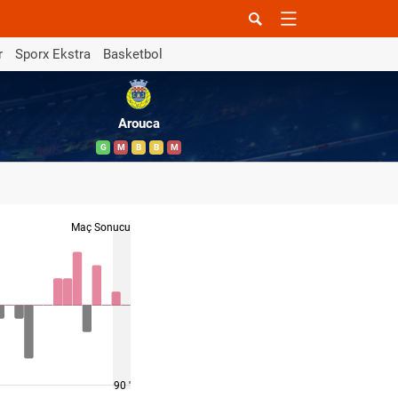
r
Sporx Ekstra
Basketbol
Arouca
G
M
B
B
M
Maç Sonucu
90 '