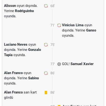
Alisson
oyun dışında.
68'
Yerine
Rodriguinho
oyunda.
Vinicius Lima
oyun
71'
dışında. Yerine
Ganso
oyunda.
Luciano Neves
oyun
75'
dışında. Yerine
Gonzalo
Tapia
oyunda.
GOL!
Samuel Xavier
77'
Alan Franco
oyun
86'
dışında. Yerine
Sabino
oyunda.
Alan Franco
sarı kart
86'
gördü