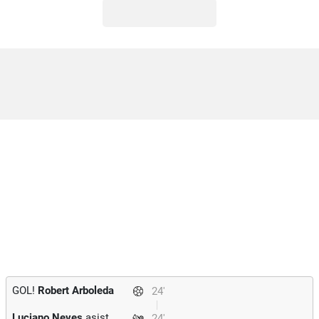
GOL!
Robert Arboleda
24'
Luciano Neves
asist
24'