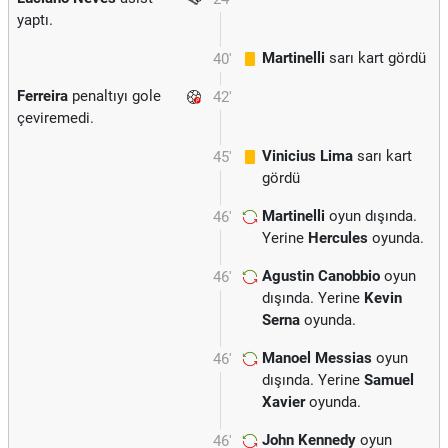
yaptı.
Martinelli
sarı kart gördü
40'
Ferreira
penaltıyı gole
42'
çeviremedi.
Vinicius Lima
sarı kart
45'
gördü
Martinelli
oyun dışında.
46'
Yerine
Hercules
oyunda.
Agustin Canobbio
oyun
46'
dışında. Yerine
Kevin
Serna
oyunda.
Manoel Messias
oyun
46'
dışında. Yerine
Samuel
Xavier
oyunda.
John Kennedy
oyun
46'