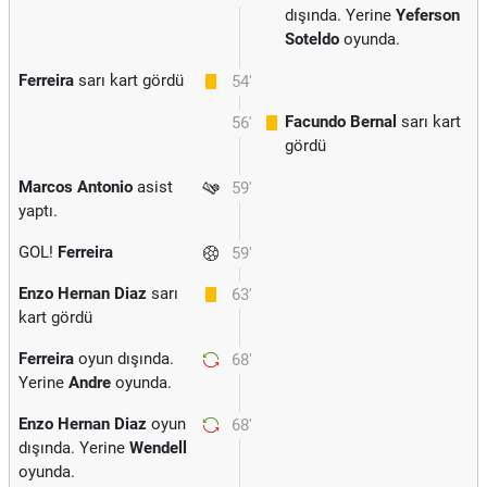
dışında. Yerine
Yeferson
Soteldo
oyunda.
Ferreira
sarı kart gördü
54'
Facundo Bernal
sarı kart
56'
gördü
Marcos Antonio
asist
59'
yaptı.
GOL!
Ferreira
59'
Enzo Hernan Diaz
sarı
63'
kart gördü
Ferreira
oyun dışında.
68'
Yerine
Andre
oyunda.
Enzo Hernan Diaz
oyun
68'
dışında. Yerine
Wendell
oyunda.