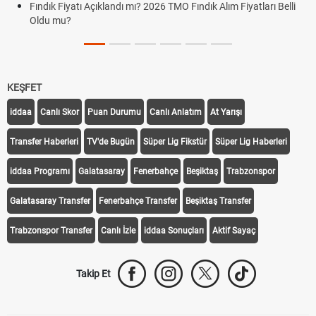
Fındık Fiyatı Açıklandı mı? 2026 TMO Fındık Alım Fiyatları Belli
Oldu mu?
KEŞFET
iddaa
Canlı Skor
Puan Durumu
Canlı Anlatım
At Yarışı
Transfer Haberleri
TV'de Bugün
Süper Lig Fikstür
Süper Lig Haberleri
iddaa Programı
Galatasaray
Fenerbahçe
Beşiktaş
Trabzonspor
Galatasaray Transfer
Fenerbahçe Transfer
Beşiktaş Transfer
Trabzonspor Transfer
Canlı İzle
iddaa Sonuçları
Aktif Sayaç
Takip Et