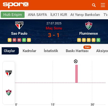
ANA SAYFA
İLK11 KUR
At Yarışı Bankoları
TV
Hızlı Erişim
27.07.2025
Maç Sonu
Sao Paulo
Fluminense
3 - 1
B
M
M
G
B
B
B
B
B
G
Yeni
Olaylar
Kadrolar
İstatistik
Baskı Haritası
Aksiyon
0'
15'
30'