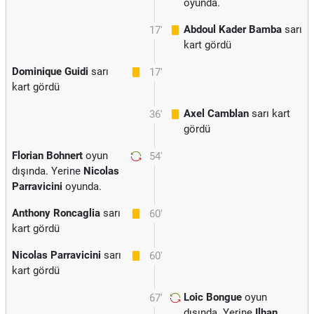
oyunda.
Abdoul Kader Bamba
sarı
17'
kart gördü
Dominique Guidi
sarı
17'
kart gördü
Axel Camblan
sarı kart
36'
gördü
Florian Bohnert
oyun
54'
dışında. Yerine
Nicolas
Parravicini
oyunda.
Anthony Roncaglia
sarı
60'
kart gördü
Nicolas Parravicini
sarı
60'
kart gördü
Loic Bongue
oyun
67'
dışında. Yerine
Ilhan