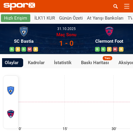
İLK11 KUR
Günün Özeti
At Yarışı Bankoları
TV
Hızlı Erişim
31.10.2025
Maç Sonu
SC Bastia
Clermont Foot
1 - 0
G
B
G
M
B
G
G
B
M
B
Yeni
Olaylar
Kadrolar
İstatistik
Baskı Haritası
Aksiyon
0'
15'
30'