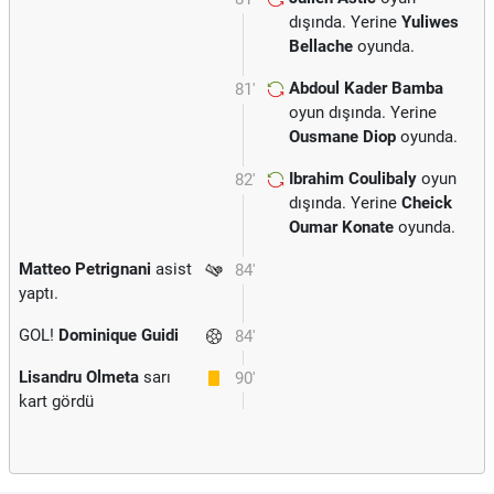
dışında. Yerine
Yuliwes
Bellache
oyunda.
Abdoul Kader Bamba
81'
oyun dışında. Yerine
Ousmane Diop
oyunda.
Ibrahim Coulibaly
oyun
82'
dışında. Yerine
Cheick
Oumar Konate
oyunda.
Matteo Petrignani
asist
84'
yaptı.
GOL!
Dominique Guidi
84'
Lisandru Olmeta
sarı
90'
kart gördü