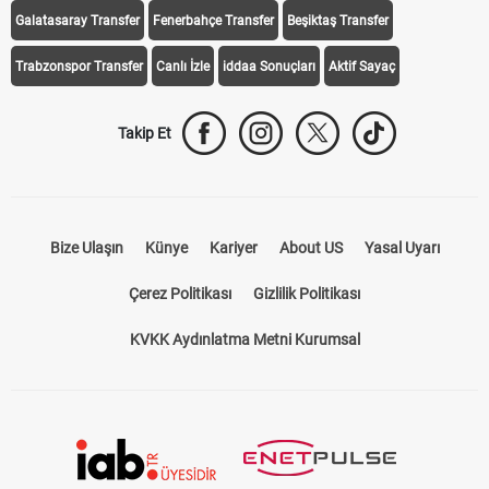
Galatasaray Transfer
Fenerbahçe Transfer
Beşiktaş Transfer
Trabzonspor Transfer
Canlı İzle
iddaa Sonuçları
Aktif Sayaç
Takip Et
Bize Ulaşın
Künye
Kariyer
About US
Yasal Uyarı
Çerez Politikası
Gizlilik Politikası
KVKK Aydınlatma Metni Kurumsal