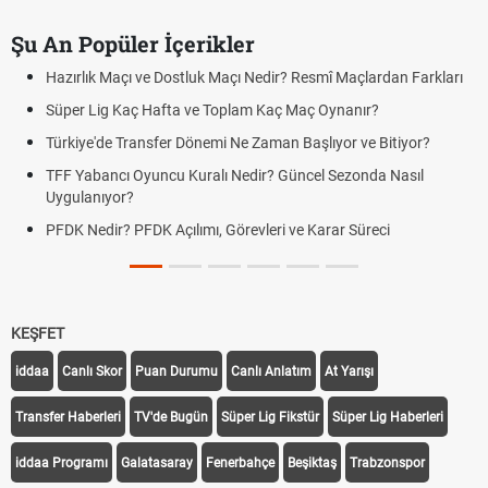
Şu An Popüler İçerikler
Hazırlık Maçı ve Dostluk Maçı Nedir? Resmî Maçlardan Farkları
Süper Lig Kaç Hafta ve Toplam Kaç Maç Oynanır?
Türkiye'de Transfer Dönemi Ne Zaman Başlıyor ve Bitiyor?
TFF Yabancı Oyuncu Kuralı Nedir? Güncel Sezonda Nasıl
Uygulanıyor?
PFDK Nedir? PFDK Açılımı, Görevleri ve Karar Süreci
KEŞFET
iddaa
Canlı Skor
Puan Durumu
Canlı Anlatım
At Yarışı
Transfer Haberleri
TV'de Bugün
Süper Lig Fikstür
Süper Lig Haberleri
iddaa Programı
Galatasaray
Fenerbahçe
Beşiktaş
Trabzonspor