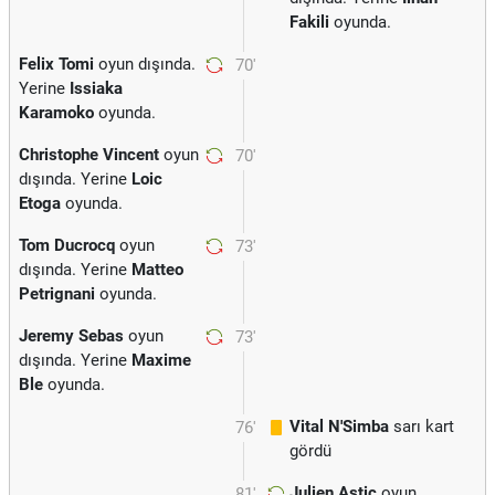
Fakili
oyunda.
Felix Tomi
oyun dışında.
70'
Yerine
Issiaka
Karamoko
oyunda.
Christophe Vincent
oyun
70'
dışında. Yerine
Loic
Etoga
oyunda.
Tom Ducrocq
oyun
73'
dışında. Yerine
Matteo
Petrignani
oyunda.
Jeremy Sebas
oyun
73'
dışında. Yerine
Maxime
Ble
oyunda.
Vital N'Simba
sarı kart
76'
gördü
Julien Astic
oyun
81'