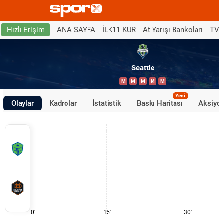
ANA SAYFA
İLK11 KUR
At Yarışı Bankoları
TV
Hızlı Erişim
Seattle
M
M
M
M
M
Yeni
Olaylar
Kadrolar
İstatistik
Baskı Haritası
Aksiyo
0'
15'
30'