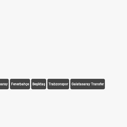
saray
Fenerbahçe
Beşiktaş
Trabzonspor
Galatasaray Transfer