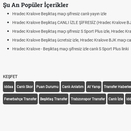
Şu An Popüler İçerikler
Hradec Kralove Beşiktaş maçı şifresiz canlı yayın izle
Hradec Kralove Beşiktaş CANLI İZLE ŞİFRESİZ (Hradec Kralove B
Hradec Kralove Beşiktaş maçı şifresiz S Sport Plus izle, Hradec Kr
Hradec Kralove Beşiktaş ücretsiz izle, Hradec Kralove BJK maçı canl
Hradec Kralove - Beşiktaş maçı şifresiz izle canlı S Sport Plus linki
KEŞFET
iddaa
Canlı Skor
Puan Durumu
Canlı Anlatım
At Yarışı
Transfer Haberler
Fenerbahçe Transfer
Beşiktaş Transfer
Trabzonspor Transfer
Canlı İzle
id