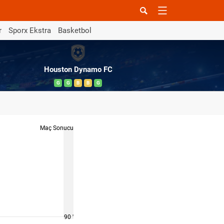
r
Sporx Ekstra
Basketbol
Houston Dynamo FC
G
G
B
B
G
Maç Sonucu
90 '