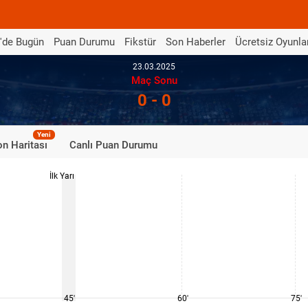
'de Bugün
Puan Durumu
Fikstür
Son Haberler
Ücretsiz Oyunla
23.03.2025
Maç Sonu
0 - 0
Yeni
n Haritası
Canlı Puan Durumu
İlk Yarı
45'
60'
75'