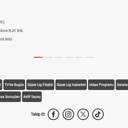
JK)
alove BJK link
ı linki
i
TV'de Bugün
Süper Lig Fikstür
Süper Lig Haberleri
iddaa Programı
Galata
daa Sonuçları
Aktif Sayaç
Takip Et