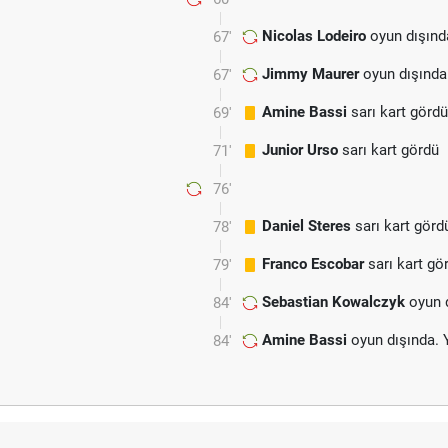
Nicolas Lodeiro
oyun dışınd
67'
Jimmy Maurer
oyun dışında
67'
Amine Bassi
sarı kart gördü
69'
Junior Urso
sarı kart gördü
71'
76'
Daniel Steres
sarı kart görd
78'
Franco Escobar
sarı kart gö
79'
Sebastian Kowalczyk
oyun d
84'
Amine Bassi
oyun dışında. 
84'