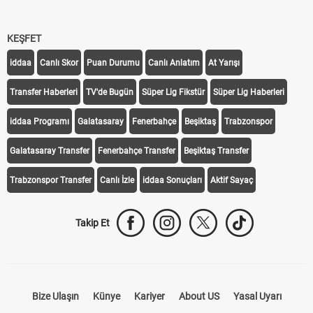
KEŞFET
iddaa
Canlı Skor
Puan Durumu
Canlı Anlatım
At Yarışı
Transfer Haberleri
TV'de Bugün
Süper Lig Fikstür
Süper Lig Haberleri
iddaa Programı
Galatasaray
Fenerbahçe
Beşiktaş
Trabzonspor
Galatasaray Transfer
Fenerbahçe Transfer
Beşiktaş Transfer
Trabzonspor Transfer
Canlı İzle
iddaa Sonuçları
Aktif Sayaç
Takip Et
Bize Ulaşın
Künye
Kariyer
About US
Yasal Uyarı