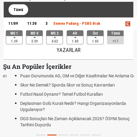
Tümü
11/09
11:30
3
Semen Padang - PSBS Biak
MS 1
MS 0
MS 2
Alt
Üst
Tümü
1.39
3.39
4.62
1.60
1.65
+17
YAZARLAR
Şu An Popüler İçerikler
Puan Durumunda AG, OM ve Diğer Kısaltmalar Ne Anlama Gelir?
Skor Ne Demek? Sporda Skor ve Sonuç Kavramları
Futbol Nasıl Oynanır? Temel Futbol Kuralları
Deplasman Golü Kuralı Nedir? Hangi Organizasyonlarda
Uygulanıyor?
DGS Sonuçları Ne Zaman Açıklanacak 2026? ÖSYM Sonuç
Tarihini Duyurdu