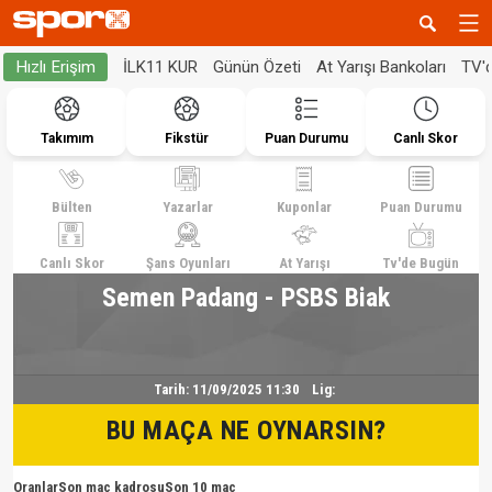
İLK11 KUR
Günün Özeti
At Yarışı Bankoları
TV'
Hızlı Erişim
Takımım
Fikstür
Puan Durumu
Canlı Skor
Bülten
Yazarlar
Kuponlar
Puan Durumu
Canlı Skor
Şans Oyunları
At Yarışı
Tv'de Bugün
Semen Padang - PSBS Biak
Tarih:
11/09/2025 11:30
Lig:
BU MAÇA NE OYNARSIN?
Oranlar
Son maç kadrosu
Son 10 maç