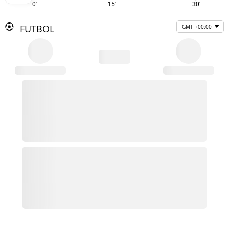
0'
15'
30'
FUTBOL
GMT +00:00