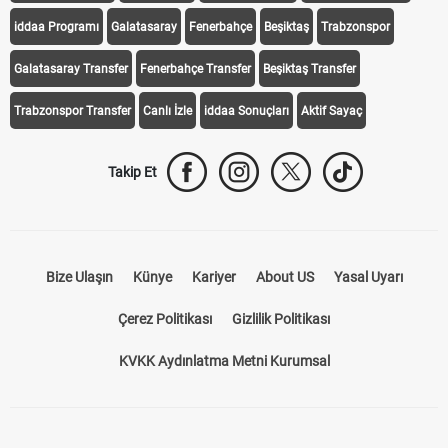
iddaa Programı
Galatasaray
Fenerbahçe
Beşiktaş
Trabzonspor
Galatasaray Transfer
Fenerbahçe Transfer
Beşiktaş Transfer
Trabzonspor Transfer
Canlı İzle
iddaa Sonuçları
Aktif Sayaç
Takip Et
Bize Ulaşın
Künye
Kariyer
About US
Yasal Uyarı
Çerez Politikası
Gizlilik Politikası
KVKK Aydınlatma Metni Kurumsal