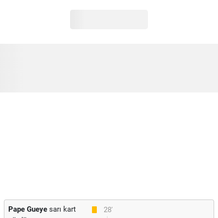
Pape Gueye
sarı kart
28'