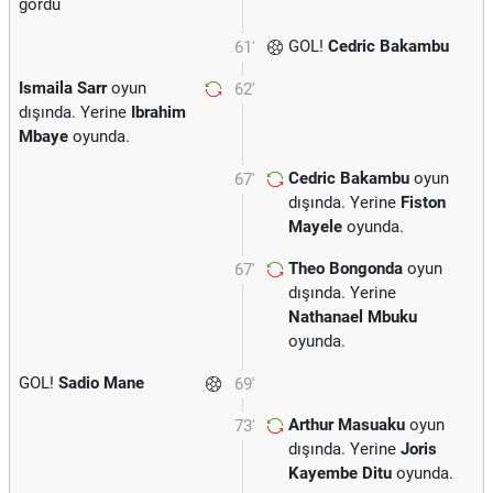
gördü
GOL!
Cedric Bakambu
61'
Ismaila Sarr
oyun
62'
dışında. Yerine
Ibrahim
Mbaye
oyunda.
Cedric Bakambu
oyun
67'
dışında. Yerine
Fiston
Mayele
oyunda.
Theo Bongonda
oyun
67'
dışında. Yerine
Nathanael Mbuku
oyunda.
GOL!
Sadio Mane
69'
Arthur Masuaku
oyun
73'
dışında. Yerine
Joris
Kayembe Ditu
oyunda.