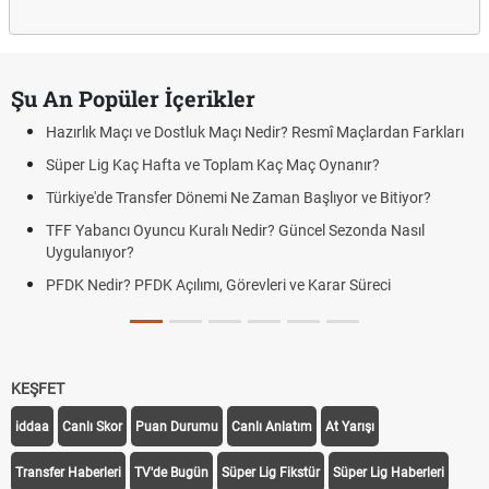
Şu An Popüler İçerikler
Hazırlık Maçı ve Dostluk Maçı Nedir? Resmî Maçlardan Farkları
Süper Lig Kaç Hafta ve Toplam Kaç Maç Oynanır?
Türkiye'de Transfer Dönemi Ne Zaman Başlıyor ve Bitiyor?
TFF Yabancı Oyuncu Kuralı Nedir? Güncel Sezonda Nasıl
Uygulanıyor?
PFDK Nedir? PFDK Açılımı, Görevleri ve Karar Süreci
KEŞFET
iddaa
Canlı Skor
Puan Durumu
Canlı Anlatım
At Yarışı
Transfer Haberleri
TV'de Bugün
Süper Lig Fikstür
Süper Lig Haberleri