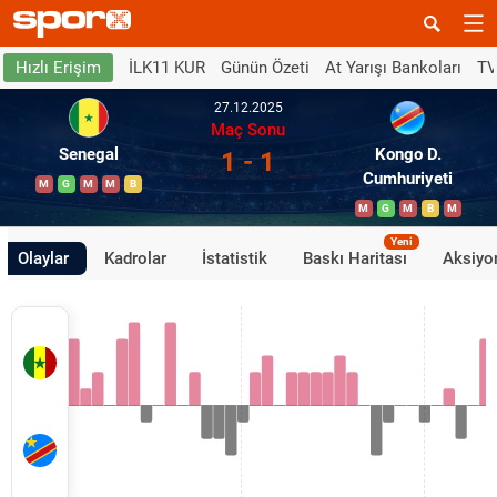
İLK11 KUR
Günün Özeti
At Yarışı Bankoları
TV
Hızlı Erişim
27.12.2025
Maç Sonu
Senegal
Kongo D.
1 - 1
Cumhuriyeti
M
G
M
M
B
M
G
M
B
M
Yeni
Olaylar
Kadrolar
İstatistik
Baskı Haritası
Aksiyon