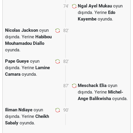
Ngal Ayel Mukau
oyun
74'
dışında. Yerine
Edo
Kayembe
oyunda.
Nicolas Jackson
oyun
82'
dışında. Yerine
Habibou
Mouhamadou Diallo
oyunda.
Pape Gueye
oyun
82'
dışında. Yerine
Lamine
Camara
oyunda.
Meschack Elia
oyun
87'
dışında. Yerine
Michel-
Ange Balikwisha
oyunda.
Iliman Ndiaye
oyun
90'
dışında. Yerine
Cheikh
Sabaly
oyunda.