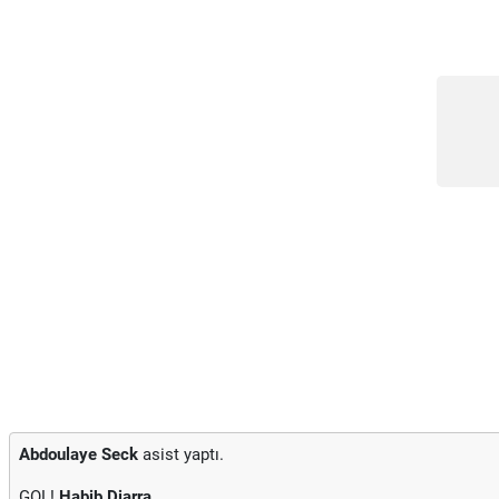
Abdoulaye Seck
asist yaptı.
GOL!
Habib Diarra