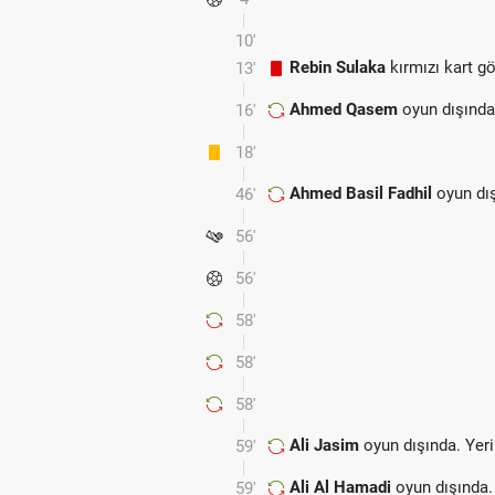
10'
Rebin Sulaka
kırmızı kart gö
13'
Ahmed Qasem
oyun dışında
16'
18'
Ahmed Basil Fadhil
oyun dış
46'
56'
56'
58'
58'
58'
Ali Jasim
oyun dışında. Yer
59'
Ali Al Hamadi
oyun dışında.
59'