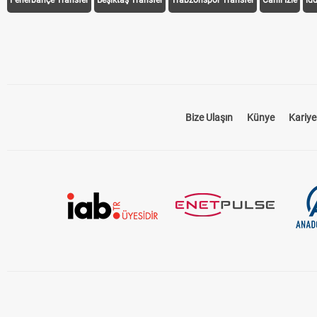
Fenerbahçe Transfer
Beşiktaş Transfer
Trabzonspor Transfer
Canlı İzle
id
Bize Ulaşın
Künye
Kariye