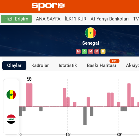
ANA SAYFA
İLK11 KUR
At Yarışı Bankoları
TV
Hızlı Erişim
Senegal
M
G
M
M
B
Yeni
Olaylar
Kadrolar
İstatistik
Baskı Haritası
Aksiyo
0'
15'
30'