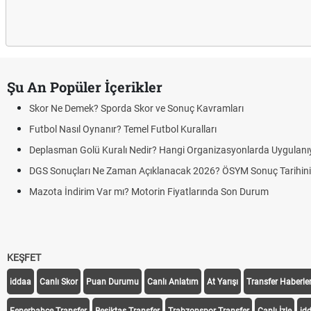
Şu An Popüler İçerikler
Demek? Sporda Skor ve Sonuç Kavramları
sıl Oynanır? Temel Futbol Kuralları
 Golü Kuralı Nedir? Hangi Organizasyonlarda Uygulanıyor?
çları Ne Zaman Açıklanacak 2026? ÖSYM Sonuç Tarihini Duyurdu
dirim Var mı? Motorin Fiyatlarında Son Durum
KEŞFET
iddaa
Canlı Skor
Puan Durumu
Canlı Anlatım
At Yarışı
Transfer Haberler