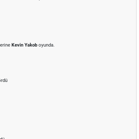
Yerine
Kevin Yakob
oyunda.
ördü