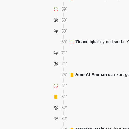
59'
59'
59'
Zidane Iqbal
oyun dışında. 
68'
71'
71'
Amir Al-Ammari
sarı kart g
75'
81'
81'
82'
82'