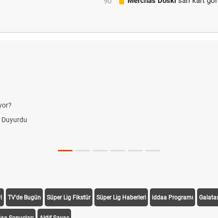
Merchas Doski
sarı kart gö
90'
i
TV'de Bugün
Süper Lig Fikstür
Süper Lig Haberleri
iddaa Programı
Galata