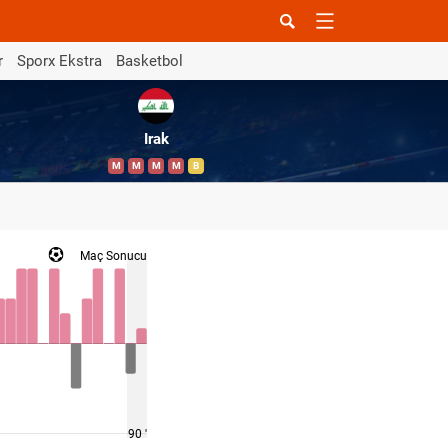
r
Sporx Ekstra
Basketbol
Irak
M
M
M
M
B
Maç Sonucu
90 '