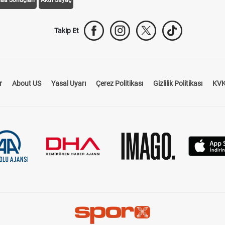
daa Sonuçları
Aktif Sayaç
Takip Et
r
About US
Yasal Uyarı
Çerez Politikası
Gizlilik Politikası
KVK