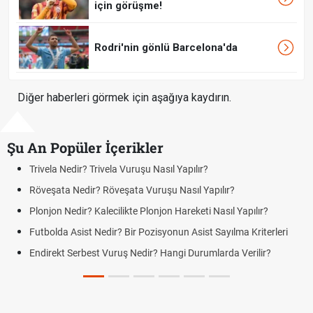
için görüşme!
Rodri'nin gönlü Barcelona'da
Diğer haberleri görmek için aşağıya kaydırın.
Şu An Popüler İçerikler
Bonservis Nedir? Futbolda Bonservis Sistemi Nasıl İş
Jübile Maçı Nedir? Futbolda Jübile Yapmak Ne Anla
apılır?
Futbolda Averaj Nedir? Genel Averaj ve İkili Averaj A
Farklar
a Kriterleri
Futbolda Ofsayt Nedir? Ofsayt Nasıl ve Neden Olur?
erilir?
Açık Lise Kayıtları Ne Zaman 2026? AÖL 2. Dönem K
Yenileme ve Yeni Kayıt Tarihleri