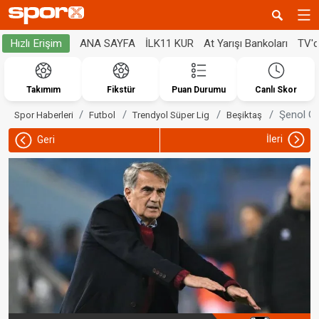
ANA SAYFA
İLK11 KUR
At Yarışı Bankoları
TV'
Hızlı Erişim
Takımım
Fikstür
Puan Durumu
Canlı Skor
Şenol Gü
Spor Haberleri
Futbol
Trendyol Süper Lig
Beşiktaş
İleri
Geri