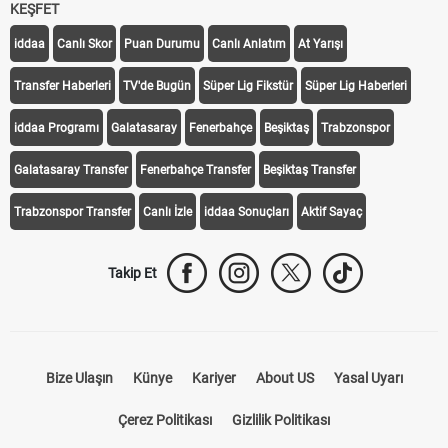
KEŞFET
iddaa
Canlı Skor
Puan Durumu
Canlı Anlatım
At Yarışı
Transfer Haberleri
TV'de Bugün
Süper Lig Fikstür
Süper Lig Haberleri
iddaa Programı
Galatasaray
Fenerbahçe
Beşiktaş
Trabzonspor
Galatasaray Transfer
Fenerbahçe Transfer
Beşiktaş Transfer
Trabzonspor Transfer
Canlı İzle
iddaa Sonuçları
Aktif Sayaç
Takip Et
Bize Ulaşın
Künye
Kariyer
About US
Yasal Uyarı