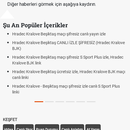
Diğer haberleri görmek için aşağıya kaydırın.
Şu An Popüler İçerikler
resiz canlı yayın izle
Hradec Kralove - Beşiktaş maçı şifre
 İZLE ŞİFRESİZ (Hradec Kralove
Hradec Kralove Beşiktaş maçı şifre
BJK link
fresiz S Sport Plus izle, Hradec
Trivela Nedir? Trivela Vuruşu Nasıl 
Röveşata Nedir? Röveşata Vuruşu N
iz izle, Hradec Kralove BJK maçı
Plonjon Nedir? Kalecilikte Plonjon H
ifresiz izle canlı S Sport Plus
KEŞFET
iddaa
Canlı Skor
Puan Durumu
Canlı Anlatım
At Yarışı