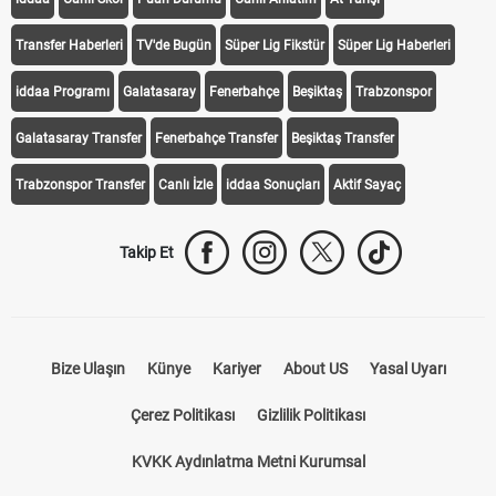
Transfer Haberleri
TV'de Bugün
Süper Lig Fikstür
Süper Lig Haberleri
iddaa Programı
Galatasaray
Fenerbahçe
Beşiktaş
Trabzonspor
Galatasaray Transfer
Fenerbahçe Transfer
Beşiktaş Transfer
Trabzonspor Transfer
Canlı İzle
iddaa Sonuçları
Aktif Sayaç
Takip Et
Bize Ulaşın
Künye
Kariyer
About US
Yasal Uyarı
Çerez Politikası
Gizlilik Politikası
KVKK Aydınlatma Metni Kurumsal