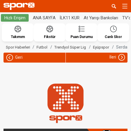
ANA SAYFA
İLK11 KUR
At Yarışı Bankoları
TV'
Hızlı Erişim
Takımım
Fikstür
Puan Durumu
Canlı Skor
Serdar 
Spor Haberleri
Futbol
Trendyol Süper Lig
Eyüpspor
İleri
Geri