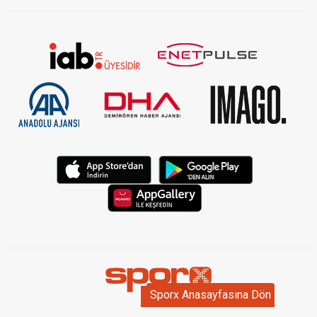
Sporx Anasayfasına Dön
Sporx Anasayfasına Dön