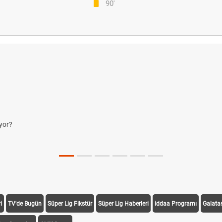
90'
yor?
i
TV'de Bugün
Süper Lig Fikstür
Süper Lig Haberleri
iddaa Programı
Galata