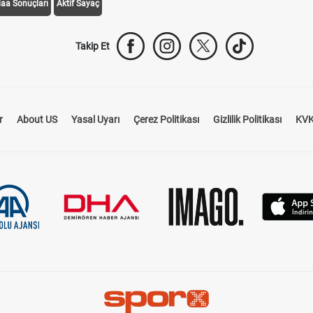
daa Sonuçları
Aktif Sayaç
Takip Et
r
About US
Yasal Uyarı
Çerez Politikası
Gizlilik Politikası
KVK