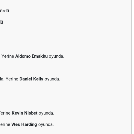
gördü
dü
. Yerine
Aidomo Emakhu
oyunda.
da. Yerine
Daniel Kelly
oyunda.
Yerine
Kevin Nisbet
oyunda.
Yerine
Wes Harding
oyunda.