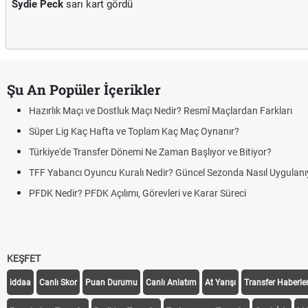
Sydie Peck
sarı kart gördü
Şu An Popüler İçerikler
Hazırlık Maçı ve Dostluk Maçı Nedir? Resmî Maçlardan Farkları
Süper Lig Kaç Hafta ve Toplam Kaç Maç Oynanır?
Türkiye'de Transfer Dönemi Ne Zaman Başlıyor ve Bitiyor?
TFF Yabancı Oyuncu Kuralı Nedir? Güncel Sezonda Nasıl Uygulanı
PFDK Nedir? PFDK Açılımı, Görevleri ve Karar Süreci
KEŞFET
iddaa
Canlı Skor
Puan Durumu
Canlı Anlatım
At Yarışı
Transfer Haberler