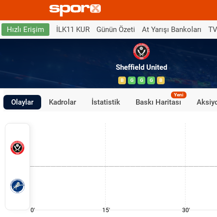
İLK11 KUR
Günün Özeti
At Yarışı Bankoları
TV
Hızlı Erişim
Sheffield United
B
G
G
G
B
Yeni
Olaylar
Kadrolar
İstatistik
Baskı Haritası
Aksiyo
0'
15'
30'