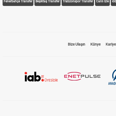
Fenerbahçe Transfer
Beşiktaş Transfer
Trabzonspor Transfer
Canlı İzle
id
Bize Ulaşın
Künye
Kariye