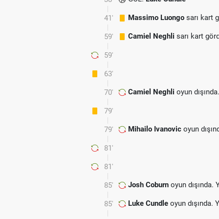
Massimo Luongo
sarı kart 
41'
Camiel Neghli
sarı kart gör
59'
59'
63'
Camiel Neghli
oyun dışında
70'
79'
Mihailo Ivanovic
oyun dışın
79'
81'
81'
Josh Coburn
oyun dışında. 
85'
Luke Cundle
oyun dışında. 
85'