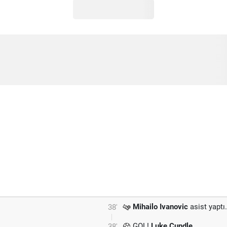
Mihailo Ivanovic
asist yaptı.
38'
GOL!
Luke Cundle
38'