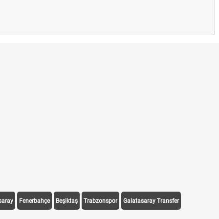
saray
Fenerbahçe
Beşiktaş
Trabzonspor
Galatasaray Transfer