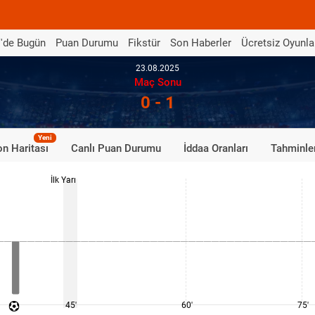
'de Bugün
Puan Durumu
Fikstür
Son Haberler
Ücretsiz Oyunla
23.08.2025
Maç Sonu
0 - 1
Yeni
n Haritası
Canlı Puan Durumu
İddaa Oranları
Tahminle
İlk Yarı
45'
60'
75'