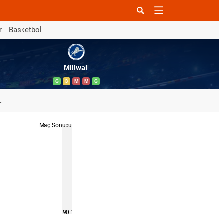
r
Basketbol
Millwall
G
B
M
M
G
r
Maç Sonucu
90 '