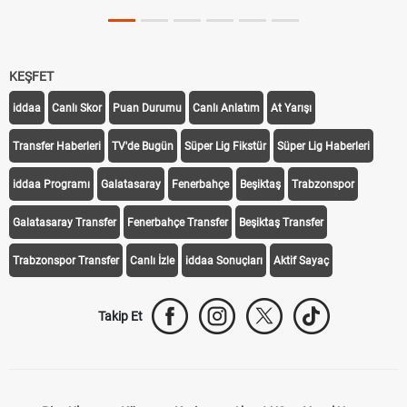
KEŞFET
iddaa
Canlı Skor
Puan Durumu
Canlı Anlatım
At Yarışı
Transfer Haberleri
TV'de Bugün
Süper Lig Fikstür
Süper Lig Haberleri
iddaa Programı
Galatasaray
Fenerbahçe
Beşiktaş
Trabzonspor
Galatasaray Transfer
Fenerbahçe Transfer
Beşiktaş Transfer
Trabzonspor Transfer
Canlı İzle
iddaa Sonuçları
Aktif Sayaç
Takip Et