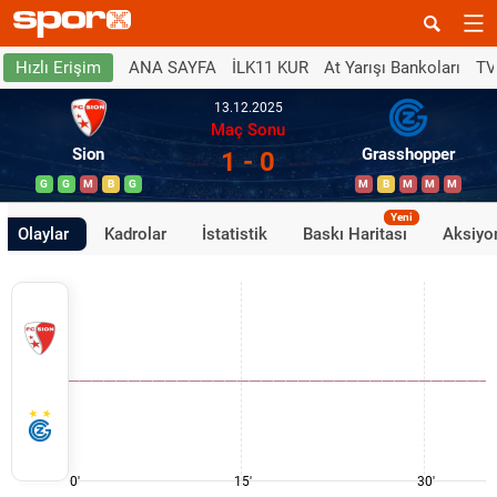
ANA SAYFA
İLK11 KUR
At Yarışı Bankoları
TV
Hızlı Erişim
13.12.2025
Maç Sonu
Sion
Grasshopper
1 - 0
G
G
M
B
G
M
B
M
M
M
Yeni
Olaylar
Kadrolar
İstatistik
Baskı Haritası
Aksiyon
0'
15'
30'