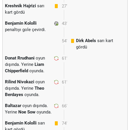
Kreshnik Hajrizi
sarı
27'
kart gördü
Benjamin Kololli
43'
penaltıyı gole çevirdi.
Dirk Abels
sarı kart
54'
gördü
Donat Rrudhani
oyun
61'
dışında. Yerine
Liam
Chipperfield
oyunda.
Rilind Nivokazi
oyun
61'
dışında. Yerine
Theo
Berdayes
oyunda.
Baltazar
oyun dışında.
66'
Yerine
Noe Sow
oyunda.
Benjamin Kololli
sarı
74'
kart gördü