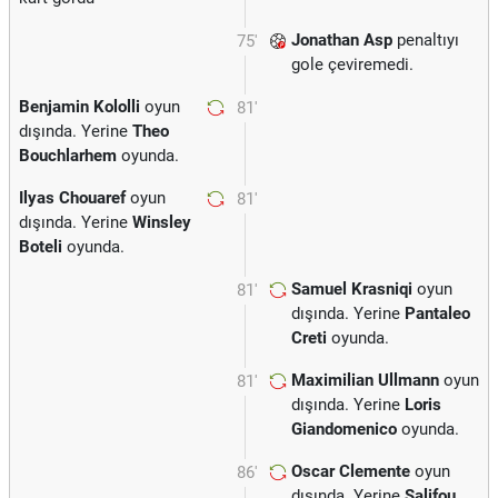
Jonathan Asp
penaltıyı
75'
gole çeviremedi.
Benjamin Kololli
oyun
81'
dışında. Yerine
Theo
Bouchlarhem
oyunda.
Ilyas Chouaref
oyun
81'
dışında. Yerine
Winsley
Boteli
oyunda.
Samuel Krasniqi
oyun
81'
dışında. Yerine
Pantaleo
Creti
oyunda.
Maximilian Ullmann
oyun
81'
dışında. Yerine
Loris
Giandomenico
oyunda.
Oscar Clemente
oyun
86'
dışında. Yerine
Salifou