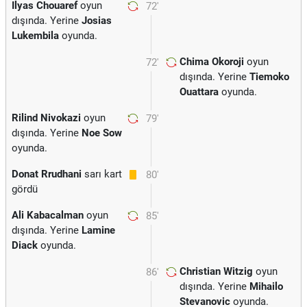
Ilyas Chouaref
oyun
72'
dışında. Yerine
Josias
Lukembila
oyunda.
Chima Okoroji
oyun
72'
dışında. Yerine
Tiemoko
Ouattara
oyunda.
Rilind Nivokazi
oyun
79'
dışında. Yerine
Noe Sow
oyunda.
Donat Rrudhani
sarı kart
80'
gördü
Ali Kabacalman
oyun
85'
dışında. Yerine
Lamine
Diack
oyunda.
Christian Witzig
oyun
86'
dışında. Yerine
Mihailo
Stevanovic
oyunda.