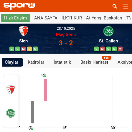
ANA SAYFA
İLK11 KUR
At Yarışı Bankoları
TV
Hızlı Erişim
28.10.2025
Maç Sonu
Sion
St. Gallen
3 - 2
G
G
M
B
G
G
M
G
G
M
Yeni
Olaylar
Kadrolar
İstatistik
Baskı Haritası
Aksiyon
0'
15'
30'