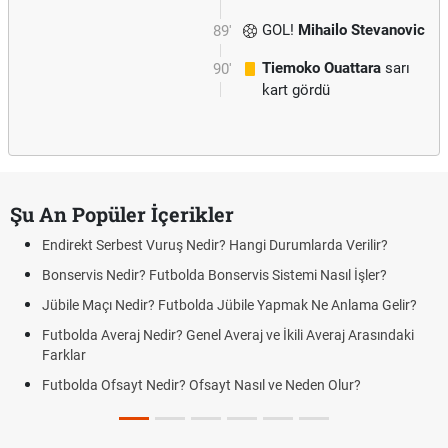
GOL!
Mihailo Stevanovic
89'
Tiemoko Ouattara
sarı
90'
kart gördü
Şu An Popüler İçerikler
kt Serbest Vuruş Nedir? Hangi Durumlarda Verilir?
Açık Lise
Yenileme v
vis Nedir? Futbolda Bonservis Sistemi Nasıl İşler?
DGS Sonu
 Maçı Nedir? Futbolda Jübile Yapmak Ne Anlama Gelir?
Tarihini 
da Averaj Nedir? Genel Averaj ve İkili Averaj Arasındaki
Motorine 
r
Tarihi
da Ofsayt Nedir? Ofsayt Nasıl ve Neden Olur?
Fındık Fiy
Oldu mu?
Sigaraya 