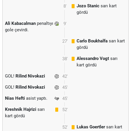
Jozo Stanic
sarı kart
8'
gördü
Ali Kabacalman
penaltıyı
9'
gole çevirdi.
Carlo Boukhalfa
sarı kart
27'
gördü
Alessandro Vogt
sarı
38'
kart gördü
GOL!
Rilind Nivokazi
42'
GOL!
Rilind Nivokazi
45'
Nias Hefti
asist yaptı.
45'
Kreshnik Hajrizi
sarı
52'
kart gördü
Lukas Goertler
sarı kart
52'