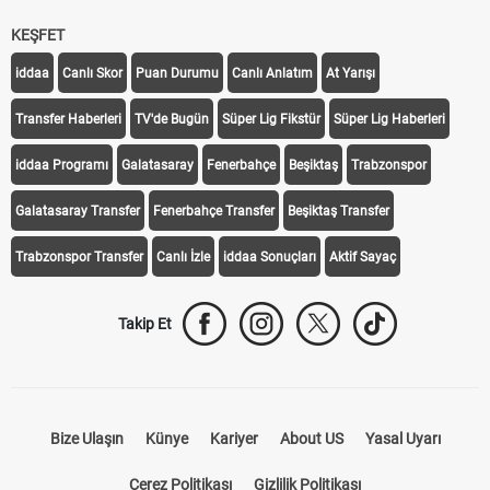
KEŞFET
iddaa
Canlı Skor
Puan Durumu
Canlı Anlatım
At Yarışı
Transfer Haberleri
TV'de Bugün
Süper Lig Fikstür
Süper Lig Haberleri
iddaa Programı
Galatasaray
Fenerbahçe
Beşiktaş
Trabzonspor
Galatasaray Transfer
Fenerbahçe Transfer
Beşiktaş Transfer
Trabzonspor Transfer
Canlı İzle
iddaa Sonuçları
Aktif Sayaç
Takip Et