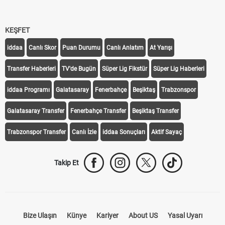
KEŞFET
iddaa
Canlı Skor
Puan Durumu
Canlı Anlatım
At Yarışı
Transfer Haberleri
TV'de Bugün
Süper Lig Fikstür
Süper Lig Haberleri
iddaa Programı
Galatasaray
Fenerbahçe
Beşiktaş
Trabzonspor
Galatasaray Transfer
Fenerbahçe Transfer
Beşiktaş Transfer
Trabzonspor Transfer
Canlı İzle
iddaa Sonuçları
Aktif Sayaç
Takip Et
Bize Ulaşın
Künye
Kariyer
About US
Yasal Uyarı