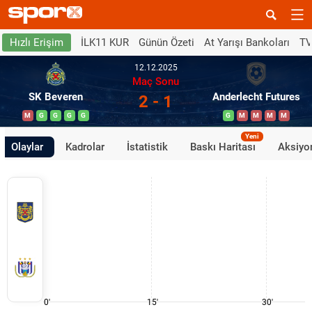
İLK11 KUR
Günün Özeti
At Yarışı Bankoları
TV
Hızlı Erişim
12.12.2025
Maç Sonu
SK Beveren
Anderlecht Futures
2 - 1
M
G
G
G
G
G
M
M
M
M
Yeni
Olaylar
Kadrolar
İstatistik
Baskı Haritası
Aksiyon
0'
15'
30'