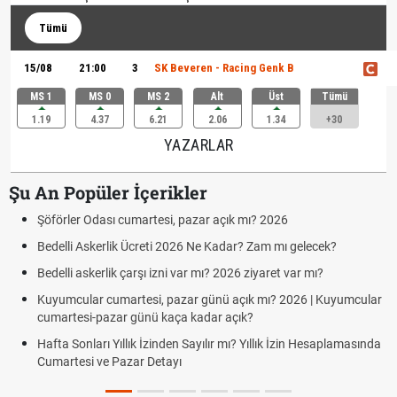
Tümü
15/08
21:00
3
SK Beveren - Racing Genk B
MS 1
MS 0
MS 2
Alt
Üst
Tümü
1.19
4.37
6.21
2.06
1.34
+30
YAZARLAR
Şu An Popüler İçerikler
Şöförler Odası cumartesi, pazar açık mı? 2026
Bedelli Askerlik Ücreti 2026 Ne Kadar? Zam mı gelecek?
Bedelli askerlik çarşı izni var mı? 2026 ziyaret var mı?
Kuyumcular cumartesi, pazar günü açık mı? 2026 | Kuyumcular
cumartesi-pazar günü kaça kadar açık?
Hafta Sonları Yıllık İzinden Sayılır mı? Yıllık İzin Hesaplamasında
Cumartesi ve Pazar Detayı