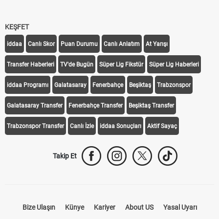
KEŞFET
iddaa
Canlı Skor
Puan Durumu
Canlı Anlatım
At Yarışı
Transfer Haberleri
TV'de Bugün
Süper Lig Fikstür
Süper Lig Haberleri
iddaa Programı
Galatasaray
Fenerbahçe
Beşiktaş
Trabzonspor
Galatasaray Transfer
Fenerbahçe Transfer
Beşiktaş Transfer
Trabzonspor Transfer
Canlı İzle
iddaa Sonuçları
Aktif Sayaç
Takip Et
Bize Ulaşın
Künye
Kariyer
About US
Yasal Uyarı