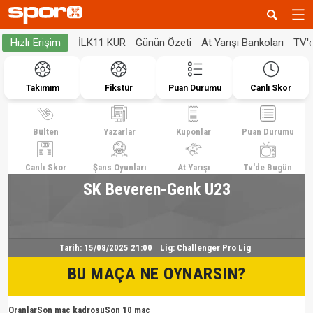
İLK11 KUR
Günün Özeti
At Yarışı Bankoları
TV'
Hızlı Erişim
Takımım
Fikstür
Puan Durumu
Canlı Skor
Bülten
Yazarlar
Kuponlar
Puan Durumu
Canlı Skor
Şans Oyunları
At Yarışı
Tv'de Bugün
SK Beveren-Genk U23
Tarih:
15/08/2025 21:00
Lig:
Challenger Pro Lig
BU MAÇA NE OYNARSIN?
Oranlar
Son maç kadrosu
Son 10 maç