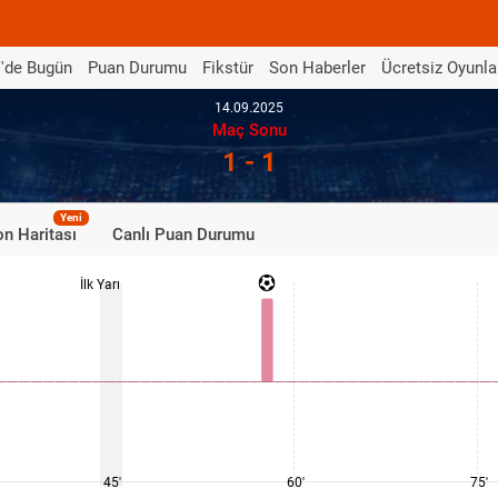
'de Bugün
Puan Durumu
Fikstür
Son Haberler
Ücretsiz Oyunla
14.09.2025
Maç Sonu
1 - 1
Yeni
n Haritası
Canlı Puan Durumu
İlk Yarı
45'
60'
75'