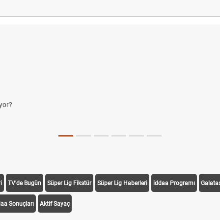
yor?
i
TV'de Bugün
Süper Lig Fikstür
Süper Lig Haberleri
iddaa Programı
Galata
daa Sonuçları
Aktif Sayaç