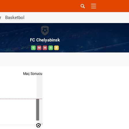
r
Basketbol
FC Chelyabinsk
G
M
M
G
B
Maç Sonucu
90 '