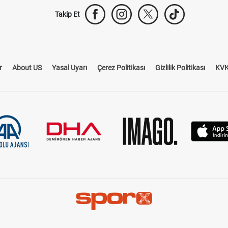
Takip Et
r
About US
Yasal Uyarı
Çerez Politikası
Gizlilik Politikası
KVK