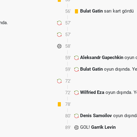
Bulat Gatin
sarı kart gördü
56'
nda.
57'
57'
58'
Aleksandr Gapechkin
oyun d
59'
Bulat Gatin
oyun dışında. Y
59'
72'
Wilfried Eza
oyun dışında. Y
72'
78'
Denis Samoilov
oyun dışınd
80'
GOL!
Garrik Levin
89'