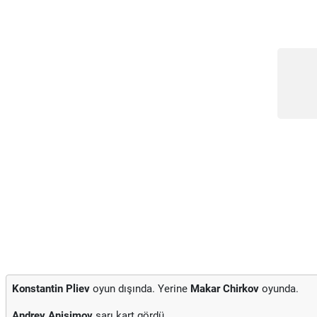
Konstantin Pliev
oyun dışında. Yerine
Makar Chirkov
oyunda.
Andrey Anisimov
sarı kart gördü