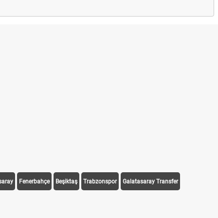
saray
Fenerbahçe
Beşiktaş
Trabzonspor
Galatasaray Transfer