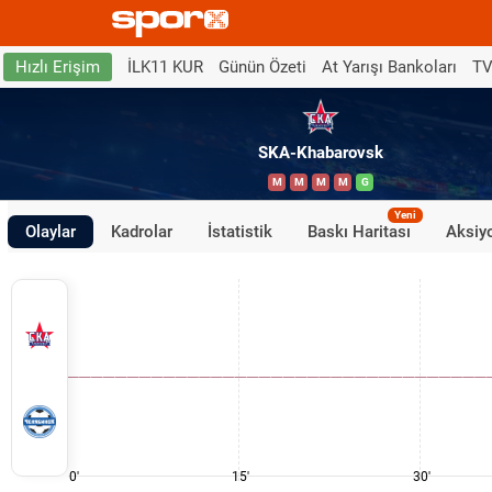
İLK11 KUR
Günün Özeti
At Yarışı Bankoları
TV
Hızlı Erişim
SKA-Khabarovsk
M
M
M
M
G
Yeni
Olaylar
Kadrolar
İstatistik
Baskı Haritası
Aksiyo
0'
15'
30'