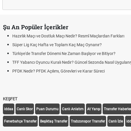
Şu An Popüler İçerikler
Hazırlık Maçı ve Dostluk Maçı Nedir? Resmî Maçlardan Farkları
Süper Lig Kaç Hafta ve Toplam Kaç Maç Oynanır?
Türkiye'de Transfer Dönemi Ne Zaman Başlıyor ve Bitiyor?
TFF Yabancı Oyuncu Kuralı Nedir? Güncel Sezonda Nasıl Uygulanı
PFDK Nedir? PFDK Açılımı, Görevleri ve Karar Süreci
KEŞFET
iddaa
Canlı Skor
Puan Durumu
Canlı Anlatım
At Yarışı
Transfer Haberler
Fenerbahçe Transfer
Beşiktaş Transfer
Trabzonspor Transfer
Canlı İzle
id