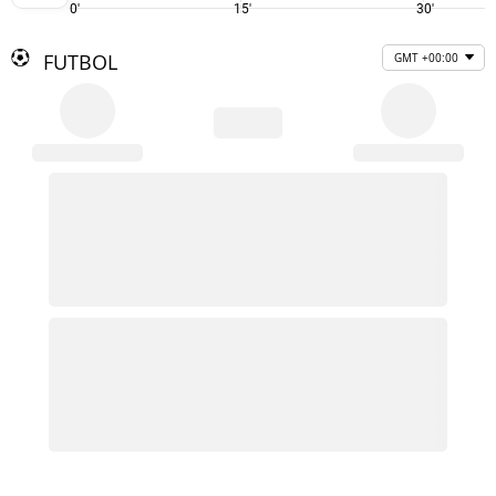
0'
15'
30'
FUTBOL
GMT +00:00