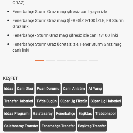
GRAZ)
Fenerbahçe Sturm Graz maçı şifresiz canlı yayın izle
Fenerbahçe Sturm Graz maçı ŞİFRESİZ tv100 İZLE, FB Sturm
Graz link
Fenerbahçe - Sturm Graz maçı şifresiz izle canlı tv100 linki
Fenerbahçe Sturm Graz ücretsiz izle, Fener Sturm Graz maçı
canlı linki
KEŞFET
iddaa
Canlı Skor
Puan Durumu
Canlı Anlatım
At Yarışı
Transfer Haberleri
TV'de Bugün
Süper Lig Fikstür
Süper Lig Haberleri
iddaa Programı
Galatasaray
Fenerbahçe
Beşiktaş
Trabzonspor