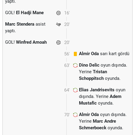
yaptı.
GOL!
El Hadji Mane
16'
Marc Stendera
asist
20'
yaptı.
GOL!
Winfred Amoah
20'
Almir Oda
sarı kart gördü
56'
Dino Delic
oyun dışında.
63'
Yerine
Tristan
Schoppitsch
oyunda.
Elias Jandrisevits
oyun
64'
dışında. Yerine
Adem
Mustafic
oyunda.
Almir Oda
oyun dışında.
70'
Yerine
Marc Andre
Schmerboeck
oyunda.