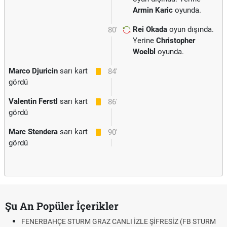
Armin Karic
oyunda.
Rei Okada
oyun dışında.
80'
Yerine
Christopher
Woelbl
oyunda.
Marco Djuricin
sarı kart
84'
gördü
Valentin Ferstl
sarı kart
86'
gördü
Marc Stendera
sarı kart
90'
gördü
Şu An Popüler İçerikler
FENERBAHÇE STURM GRAZ CANLI İZLE ŞİFRESİZ (FB STURM