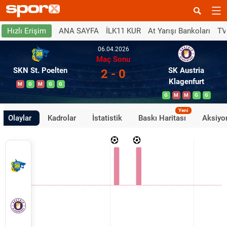
ANA SAYFA
İLK11 KUR
At Yarışı Bankoları
TV
Hızlı Erişim
06.04.2026
Maç Sonu
SKN St. Poelten
SK Austria
2 - 0
Klagenfurt
M
G
M
G
G
G
M
M
G
G
Yeni
Olaylar
Kadrolar
İstatistik
Baskı Haritası
Aksiyon