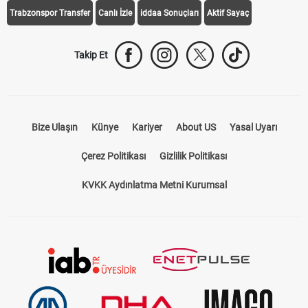
Galatasaray Transfer
Fenerbahçe Transfer
Beşiktaş Transfer
Trabzonspor Transfer
Canlı İzle
iddaa Sonuçları
Aktif Sayaç
Takip Et
Bize Ulaşın
Künye
Kariyer
About US
Yasal Uyarı
Çerez Politikası
Gizlilik Politikası
KVKK Aydınlatma Metni Kurumsal