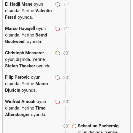
El Hadji Mane
oyun
71'
dışında. Yerine
Valentin
Ferstl
oyunda.
Marco Hausjell
oyun
71'
dışında. Yerine
Bernd
Gschweidl
oyunda.
Christoph Messerer
80'
oyun dışında. Yerine
Stefan Thesker
oyunda.
Filip Perovic
oyun
80'
dışında. Yerine
Marco
Djuricin
oyunda.
Winfred Amoah
oyun
80'
dışında. Yerine
Timo
Altersberger
oyunda.
Sebastian Pschernig
80'
oyun dışında. Yerine