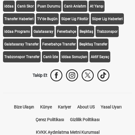
iddaa
Canlı Skor
Puan Durumu
Canlı Anlatım
At Yarışı
Transfer Haberleri
TV'de Bugün
Süper Lig Fikstür
Süper Lig Haberleri
iddaa Programı
Galatasaray
Fenerbahçe
Beşiktaş
Trabzonspor
Galatasaray Transfer
Fenerbahçe Transfer
Beşiktaş Transfer
Trabzonspor Transfer
Canlı İzle
iddaa Sonuçları
Aktif Sayaç
Takip Et
Bize Ulaşın
Künye
Kariyer
About US
Yasal Uyarı
Çerez Politikası
Gizlilik Politikası
KVKK Aydınlatma Metni Kurumsal