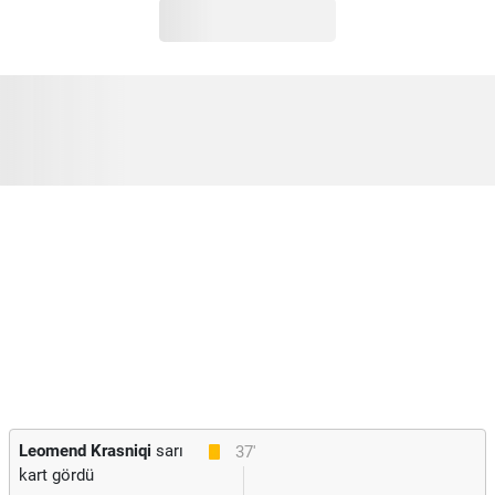
Leomend Krasniqi
sarı
37'
kart gördü