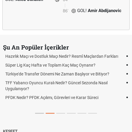
GOL!
Amir Abdijanovic
86'
Şu An Popüler İçerikler
 Maçı Nedir? Resmî Maçlardan Farkları
Puan Durumunda AG, OM ve 
 Toplam Kaç Maç Oynanır?
Skor Ne Demek? Sporda Sko
mi Ne Zaman Başlıyor ve Bitiyor?
Futbol Nasıl Oynanır? Temel
lı Nedir? Güncel Sezonda Nasıl
Deplasman Golü Kuralı Ned
Uygulanıyor?
, Görevleri ve Karar Süreci
DGS Sonuçları Ne Zaman A
Tarihini Duyurdu
KEŞFET