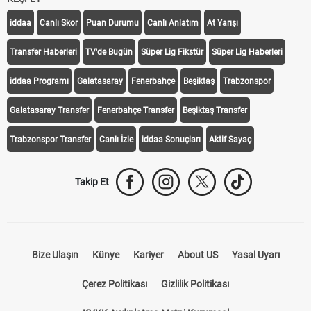
iddaa
Canlı Skor
Puan Durumu
Canlı Anlatım
At Yarışı
Transfer Haberleri
TV'de Bugün
Süper Lig Fikstür
Süper Lig Haberleri
iddaa Programı
Galatasaray
Fenerbahçe
Beşiktaş
Trabzonspor
Galatasaray Transfer
Fenerbahçe Transfer
Beşiktaş Transfer
Trabzonspor Transfer
Canlı İzle
iddaa Sonuçları
Aktif Sayaç
Takip Et
Bize Ulaşın
Künye
Kariyer
About US
Yasal Uyarı
Çerez Politikası
Gizlilik Politikası