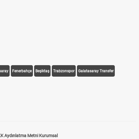
saray
Fenerbahçe
Beşiktaş
Trabzonspor
Galatasaray Transfer
K Aydınlatma Metni Kurumsal