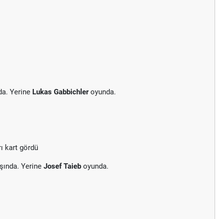
da. Yerine
Lukas Gabbichler
oyunda.
ı kart gördü
şında. Yerine
Josef Taieb
oyunda.