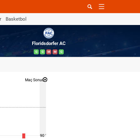
r
Basketbol
Floridsdorfer AC
G
G
M
M
G
Maç Sonucu
90 '