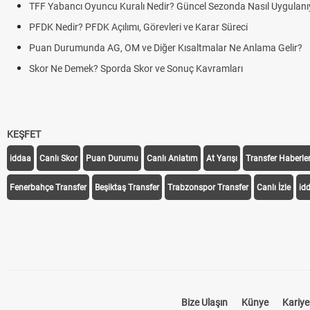
TFF Yabancı Oyuncu Kuralı Nedir? Güncel Sezonda Nasıl Uygulanı
PFDK Nedir? PFDK Açılımı, Görevleri ve Karar Süreci
Puan Durumunda AG, OM ve Diğer Kısaltmalar Ne Anlama Gelir?
Skor Ne Demek? Sporda Skor ve Sonuç Kavramları
KEŞFET
iddaa
Canlı Skor
Puan Durumu
Canlı Anlatım
At Yarışı
Transfer Haberler
Fenerbahçe Transfer
Beşiktaş Transfer
Trabzonspor Transfer
Canlı İzle
id
Bize Ulaşın
Künye
Kariye