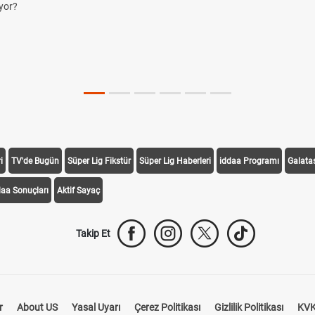
yor?
i
TV'de Bugün
Süper Lig Fikstür
Süper Lig Haberleri
iddaa Programı
Galata
daa Sonuçları
Aktif Sayaç
Takip Et
r
About US
Yasal Uyarı
Çerez Politikası
Gizlilik Politikası
KVK