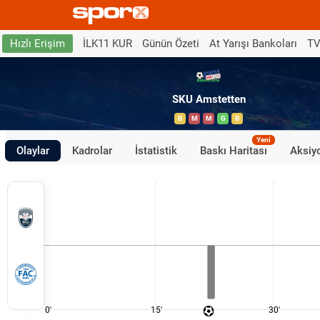
İLK11 KUR
Günün Özeti
At Yarışı Bankoları
TV
Hızlı Erişim
SKU Amstetten
B
M
M
G
B
Yeni
Olaylar
Kadrolar
İstatistik
Baskı Haritası
Aksiyo
0'
15'
30'