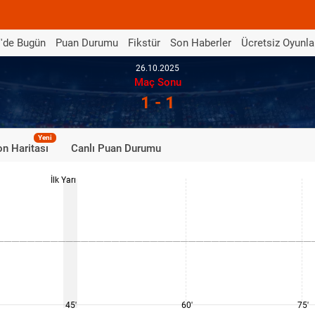
'de Bugün
Puan Durumu
Fikstür
Son Haberler
Ücretsiz Oyunla
26.10.2025
Maç Sonu
1 - 1
Yeni
n Haritası
Canlı Puan Durumu
İlk Yarı
45'
60'
75'