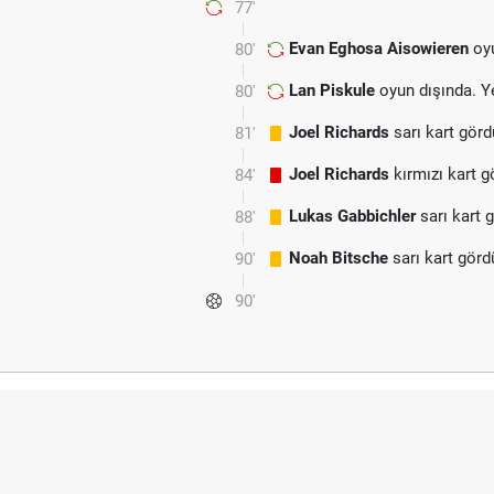
77'
Evan Eghosa Aisowieren
oyu
80'
Lan Piskule
oyun dışında. Y
80'
Joel Richards
sarı kart görd
81'
Joel Richards
kırmızı kart g
84'
Lukas Gabbichler
sarı kart 
88'
Noah Bitsche
sarı kart görd
90'
90'