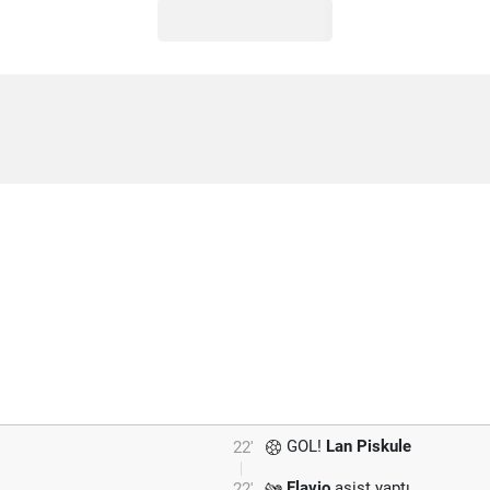
GOL!
Lan Piskule
22'
Flavio
asist yaptı.
22'