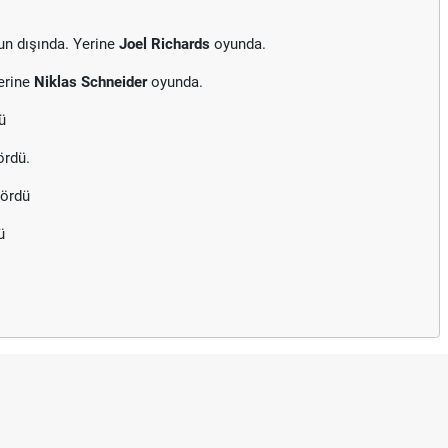
n dışında. Yerine
Joel Richards
oyunda.
erine
Niklas Schneider
oyunda.
ü
ördü.
gördü
ü