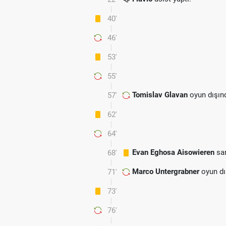
40'
46'
53'
55'
Tomislav Glavan
oyun dışın
57'
62'
64'
Evan Eghosa Aisowieren
sar
68'
Marco Untergrabner
oyun dı
71'
73'
76'