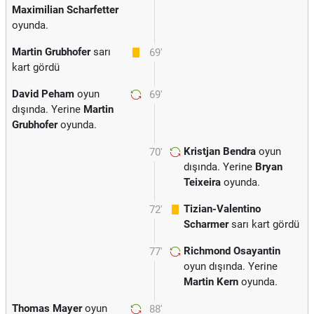
Maximilian Scharfetter
oyunda.
Martin Grubhofer
sarı
69'
kart gördü
David Peham
oyun
69'
dışında. Yerine
Martin
Grubhofer
oyunda.
Kristjan Bendra
oyun
70'
dışında. Yerine
Bryan
Teixeira
oyunda.
Tizian-Valentino
72'
Scharmer
sarı kart gördü
Richmond Osayantin
77'
oyun dışında. Yerine
Martin Kern
oyunda.
Thomas Mayer
oyun
88'