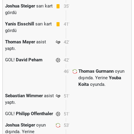
Joshua Steiger
sarı kart
35'
gördü
Yanis Eisschill
sarı kart
41'
gördü
Thomas Mayer
asist
42'
yaptı.
GOL!
David Peham
42'
Thomas Gurmann
oyun
46'
dışında. Yerine
Youba
Koita
oyunda.
Sebastian Wimmer
asist
51'
yaptı.
GOL!
Philipp Offenthaler
51'
Joshua Steiger
oyun
53'
dışında. Yerine