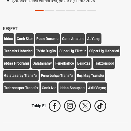
Şöförler Odası cumartesi, pazar açık mı? 2026
KEŞFET
iddaa
Canlı Skor
Puan Durumu
Canlı Anlatım
At Yarışı
Transfer Haberleri
TV'de Bugün
Süper Lig Fikstür
Süper Lig Haberleri
iddaa Programı
Galatasaray
Fenerbahçe
Beşiktaş
Trabzonspor
Galatasaray Transfer
Fenerbahçe Transfer
Beşiktaş Transfer
Trabzonspor Transfer
Canlı İzle
iddaa Sonuçları
Aktif Sayaç
Takip Et