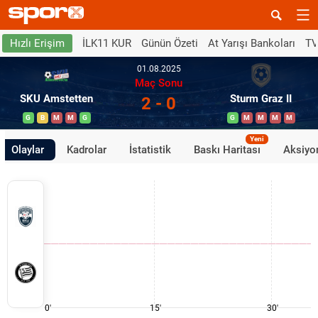
İLK11 KUR
Günün Özeti
At Yarışı Bankoları
TV
Hızlı Erişim
01.08.2025
Maç Sonu
SKU Amstetten
Sturm Graz II
2 - 0
G
B
M
M
G
G
M
M
M
M
Yeni
Olaylar
Kadrolar
İstatistik
Baskı Haritası
Aksiyon
0'
15'
30'