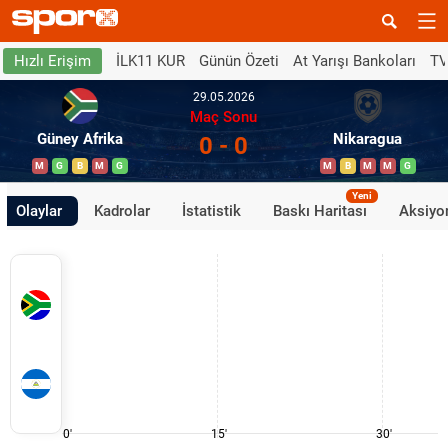
İLK11 KUR
Günün Özeti
At Yarışı Bankoları
TV
Hızlı Erişim
29.05.2026
Maç Sonu
Güney Afrika
Nikaragua
0 - 0
M
G
B
M
G
M
B
M
M
G
Yeni
Olaylar
Kadrolar
İstatistik
Baskı Haritası
Aksiyon
0'
15'
30'