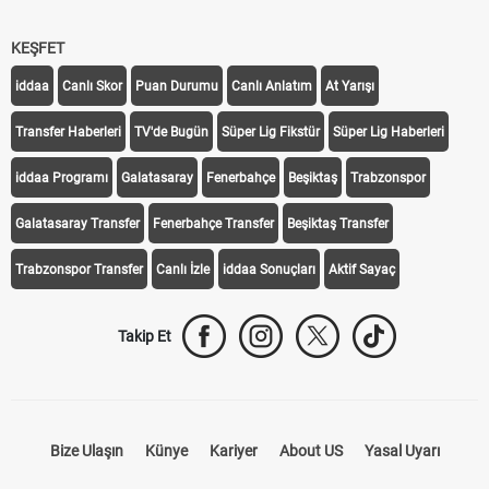
KEŞFET
iddaa
Canlı Skor
Puan Durumu
Canlı Anlatım
At Yarışı
Transfer Haberleri
TV'de Bugün
Süper Lig Fikstür
Süper Lig Haberleri
iddaa Programı
Galatasaray
Fenerbahçe
Beşiktaş
Trabzonspor
Galatasaray Transfer
Fenerbahçe Transfer
Beşiktaş Transfer
Trabzonspor Transfer
Canlı İzle
iddaa Sonuçları
Aktif Sayaç
Takip Et
Bize Ulaşın
Künye
Kariyer
About US
Yasal Uyarı