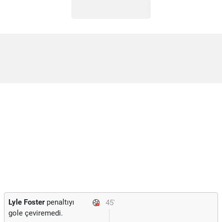
Lyle Foster
penaltıyı
45'
gole çeviremedi.