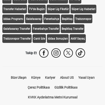
Transfer Haberleri
TV'de Bugün
Süper Lig Fikstür
Süper Lig Haberleri
iddaa Programı
Galatasaray
Fenerbahçe
Beşiktaş
Trabzonspor
Galatasaray Transfer
Fenerbahçe Transfer
Beşiktaş Transfer
Trabzonspor Transfer
Canlı İzle
iddaa Sonuçları
Aktif Sayaç
Takip Et
Bize Ulaşın
Künye
Kariyer
About US
Yasal Uyarı
Çerez Politikası
Gizlilik Politikası
KVKK Aydınlatma Metni Kurumsal