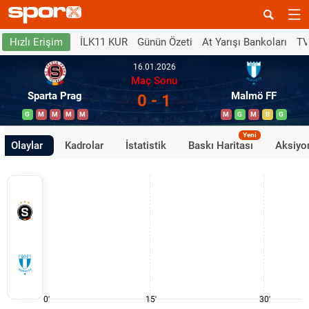
İLK11 KUR
Günün Özeti
At Yarışı Bankoları
TV
Hızlı Erişim
16.01.2026
Maç Sonu
Sparta Prag
Malmö FF
0 - 1
G
M
M
M
M
M
G
M
B
G
Yeni
Olaylar
Kadrolar
İstatistik
Baskı Haritası
Aksiyon
0'
15'
30'