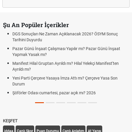
Şu An Popüler İçerikler
DGS Sonuçları Ne Zaman Açıklanacak 2026? ÖSYM Sonuç
Tarihini Duyurdu
Pazar Günü İnşaat Çalışması Yapılır mı? Pazar Günü İnşaat
Yapmak Yasak mı?
Manifest Hilal Gruptan Ayrıldı mı? Hilal Yelekçi Manifest'ten
Ayrıldı mı?
Yeni Parti Çerçeve Yasaya İmza Attı mı? Çerçeve Yasa Son
Durum
Şöförler Odası cumartesi, pazar açık mı? 2026
KEŞFET
iddaa
Canlı Skor
Puan Durumu
Canlı Anlatım
At Yarışı