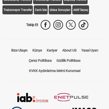
Trabzonspor Transfer
Canlı İzle
iddaa Sonuçları
Aktif Sayaç
Takip Et
Bize Ulaşın
Künye
Kariyer
About US
Yasal Uyarı
Çerez Politikası
Gizlilik Politikası
KVKK Aydınlatma Metni Kurumsal