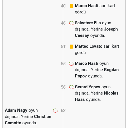
Marco Nasti
sarı kart
40'
gördü
Salvatore Elia
oyun
46'
dışında. Yerine
Joseph
Ceesay
oyunda.
Matteo Lovato
sarı kart
51'
gördü
Marco Nasti
oyun
55'
dışında. Yerine
Bogdan
Popov
oyunda.
Gerard Yepes
oyun
56'
dışında. Yerine
Nicolas
Haas
oyunda.
Adam Nagy
oyun
63'
dışında. Yerine
Christian
Comotto
oyunda.