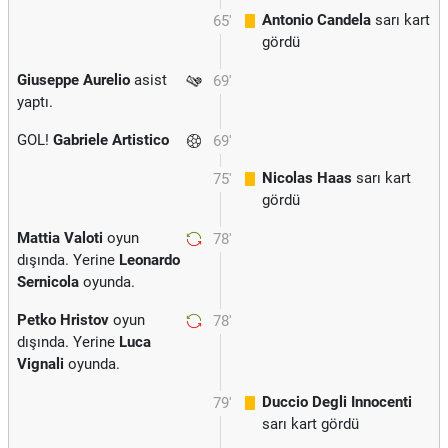
Antonio Candela
sarı kart
65'
gördü
Giuseppe Aurelio
asist
69'
yaptı.
GOL!
Gabriele Artistico
69'
Nicolas Haas
sarı kart
75'
gördü
Mattia Valoti
oyun
78'
dışında. Yerine
Leonardo
Sernicola
oyunda.
Petko Hristov
oyun
78'
dışında. Yerine
Luca
Vignali
oyunda.
Duccio Degli Innocenti
79'
sarı kart gördü