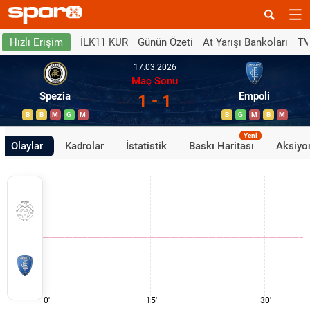
İLK11 KUR
Günün Özeti
At Yarışı Bankoları
TV
Hızlı Erişim
17.03.2026
Maç Sonu
Spezia
Empoli
1 - 1
B
B
M
G
M
B
G
M
B
M
Yeni
Olaylar
Kadrolar
İstatistik
Baskı Haritası
Aksiyon
0'
15'
30'