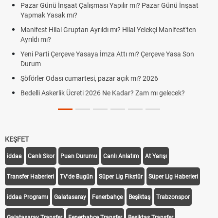
Pazar Günü İnşaat Çalışması Yapılır mı? Pazar Günü İnşaat
Yapmak Yasak mı?
Manifest Hilal Gruptan Ayrıldı mı? Hilal Yelekçi Manifest'ten
Ayrıldı mı?
Yeni Parti Çerçeve Yasaya İmza Attı mı? Çerçeve Yasa Son
Durum
Şöförler Odası cumartesi, pazar açık mı? 2026
Bedelli Askerlik Ücreti 2026 Ne Kadar? Zam mı gelecek?
KEŞFET
iddaa
Canlı Skor
Puan Durumu
Canlı Anlatım
At Yarışı
Transfer Haberleri
TV'de Bugün
Süper Lig Fikstür
Süper Lig Haberleri
iddaa Programı
Galatasaray
Fenerbahçe
Beşiktaş
Trabzonspor
Galatasaray Transfer
Fenerbahçe Transfer
Beşiktaş Transfer