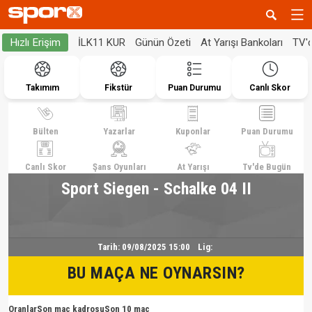
İLK11 KUR
Günün Özeti
At Yarışı Bankoları
TV'
Hızlı Erişim
Takımım
Fikstür
Puan Durumu
Canlı Skor
Bülten
Yazarlar
Kuponlar
Puan Durumu
Canlı Skor
Şans Oyunları
At Yarışı
Tv'de Bugün
Sport Siegen - Schalke 04 II
Tarih:
09/08/2025 15:00
Lig:
BU MAÇA NE OYNARSIN?
Oranlar
Son maç kadrosu
Son 10 maç