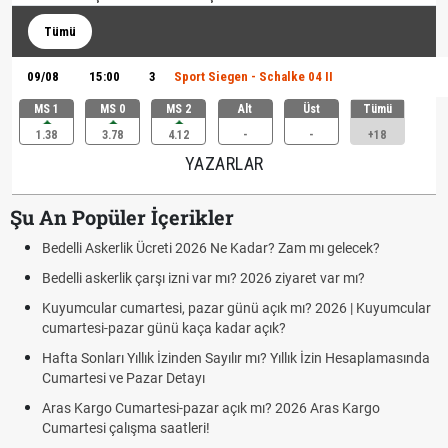
Tümü
09/08
15:00
3
Sport Siegen - Schalke 04 II
MS 1
MS 0
MS 2
Alt
Üst
Tümü
1.38
3.78
4.12
-
-
+18
YAZARLAR
Şu An Popüler İçerikler
Bedelli Askerlik Ücreti 2026 Ne Kadar? Zam mı gelecek?
Bedelli askerlik çarşı izni var mı? 2026 ziyaret var mı?
Kuyumcular cumartesi, pazar günü açık mı? 2026 | Kuyumcular
cumartesi-pazar günü kaça kadar açık?
Hafta Sonları Yıllık İzinden Sayılır mı? Yıllık İzin Hesaplamasında
Cumartesi ve Pazar Detayı
Aras Kargo Cumartesi-pazar açık mı? 2026 Aras Kargo
Cumartesi çalışma saatleri!