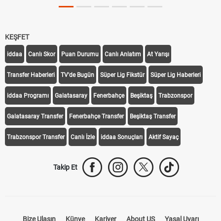
KEŞFET
iddaa
Canlı Skor
Puan Durumu
Canlı Anlatım
At Yarışı
Transfer Haberleri
TV'de Bugün
Süper Lig Fikstür
Süper Lig Haberleri
iddaa Programı
Galatasaray
Fenerbahçe
Beşiktaş
Trabzonspor
Galatasaray Transfer
Fenerbahçe Transfer
Beşiktaş Transfer
Trabzonspor Transfer
Canlı İzle
iddaa Sonuçları
Aktif Sayaç
Takip Et
Bize Ulaşın
Künye
Kariyer
About US
Yasal Uyarı