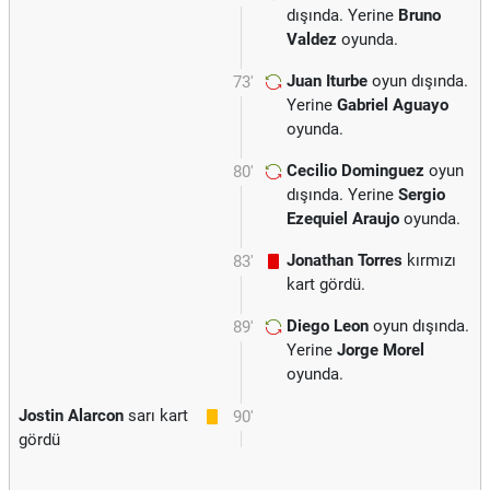
dışında. Yerine
Bruno
Valdez
oyunda.
Juan Iturbe
oyun dışında.
73'
Yerine
Gabriel Aguayo
oyunda.
Cecilio Dominguez
oyun
80'
dışında. Yerine
Sergio
Ezequiel Araujo
oyunda.
Jonathan Torres
kırmızı
83'
kart gördü.
Diego Leon
oyun dışında.
89'
Yerine
Jorge Morel
oyunda.
Jostin Alarcon
sarı kart
90'
gördü