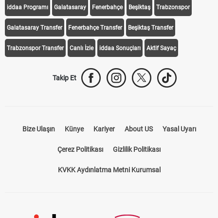
iddaa Programı
Galatasaray
Fenerbahçe
Beşiktaş
Trabzonspor
Galatasaray Transfer
Fenerbahçe Transfer
Beşiktaş Transfer
Trabzonspor Transfer
Canlı İzle
iddaa Sonuçları
Aktif Sayaç
Takip Et
Bize Ulaşın
Künye
Kariyer
About US
Yasal Uyarı
Çerez Politikası
Gizlilik Politikası
KVKK Aydınlatma Metni Kurumsal