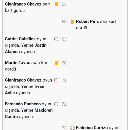
Gianfranco Chavez
sarı
53'
kart gördü
Robert Piris
sarı kart
53'
gördü
Catriel Cabellos
oyun
63'
dışında. Yerine
Jostin
Alarcon
oyunda.
Martin Tavara
sarı kart
70'
gördü
Gianfranco Chavez
oyun
72'
dışında. Yerine
Irven
Avila
oyunda.
Fernando Pacheco
oyun
72'
dışında. Yerine
Maxloren
Castro
oyunda.
Federico Carrizo
oyun
73'