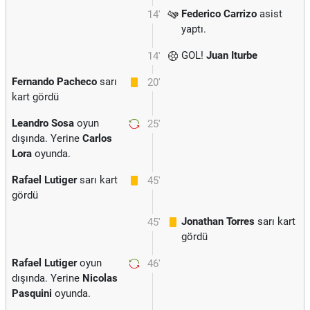
Federico Carrizo
asist
14'
yaptı.
GOL!
Juan Iturbe
14'
Fernando Pacheco
sarı
20'
kart gördü
Leandro Sosa
oyun
25'
dışında. Yerine
Carlos
Lora
oyunda.
Rafael Lutiger
sarı kart
45'
gördü
Jonathan Torres
sarı kart
45'
gördü
Rafael Lutiger
oyun
46'
dışında. Yerine
Nicolas
Pasquini
oyunda.