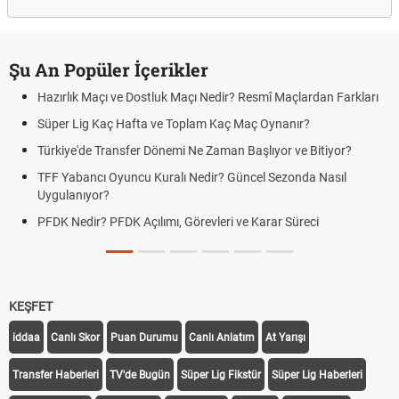
Şu An Popüler İçerikler
Hazırlık Maçı ve Dostluk Maçı Nedir? Resmî Maçlardan Farkları
Süper Lig Kaç Hafta ve Toplam Kaç Maç Oynanır?
Türkiye'de Transfer Dönemi Ne Zaman Başlıyor ve Bitiyor?
TFF Yabancı Oyuncu Kuralı Nedir? Güncel Sezonda Nasıl
Uygulanıyor?
PFDK Nedir? PFDK Açılımı, Görevleri ve Karar Süreci
KEŞFET
iddaa
Canlı Skor
Puan Durumu
Canlı Anlatım
At Yarışı
Transfer Haberleri
TV'de Bugün
Süper Lig Fikstür
Süper Lig Haberleri