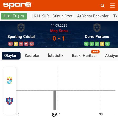
İLK11 KUR
Günün Özeti
At Yarışı Bankoları
TV
Hızlı Erişim
14.05.2025
Maç Sonu
Sporting Cristal
Cerro Porteno
0 - 1
M
B
M
M
M
G
G
G
B
G
Yeni
Olaylar
Kadrolar
İstatistik
Baskı Haritası
Aksiyon
0'
15'
30'