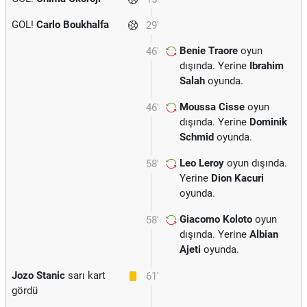
GOL!
Carlo Boukhalfa
29'
Benie Traore
oyun
46'
dışında. Yerine
Ibrahim
Salah
oyunda.
Moussa Cisse
oyun
46'
dışında. Yerine
Dominik
Schmid
oyunda.
Leo Leroy
oyun dışında.
58'
Yerine
Dion Kacuri
oyunda.
Giacomo Koloto
oyun
58'
dışında. Yerine
Albian
Ajeti
oyunda.
Jozo Stanic
sarı kart
61'
gördü