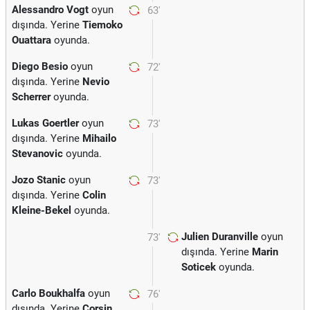
Alessandro Vogt
oyun
63'
dışında. Yerine
Tiemoko
Ouattara
oyunda.
Diego Besio
oyun
72'
dışında. Yerine
Nevio
Scherrer
oyunda.
Lukas Goertler
oyun
73'
dışında. Yerine
Mihailo
Stevanovic
oyunda.
Jozo Stanic
oyun
73'
dışında. Yerine
Colin
Kleine-Bekel
oyunda.
Julien Duranville
oyun
73'
dışında. Yerine
Marin
Soticek
oyunda.
Carlo Boukhalfa
oyun
76'
dışında. Yerine
Corsin