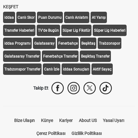
KEŞFET
iddaa
Canlı Skor
Puan Durumu
Canlı Anlatım
At Yarışı
Transfer Haberleri
TV'de Bugün
Süper Lig Fikstür
Süper Lig Haberleri
iddaa Programı
Galatasaray
Fenerbahçe
Beşiktaş
Trabzonspor
Galatasaray Transfer
Fenerbahçe Transfer
Beşiktaş Transfer
Trabzonspor Transfer
Canlı İzle
iddaa Sonuçları
Aktif Sayaç
Takip Et
Bize Ulaşın
Künye
Kariyer
About US
Yasal Uyarı
Çerez Politikası
Gizlilik Politikası