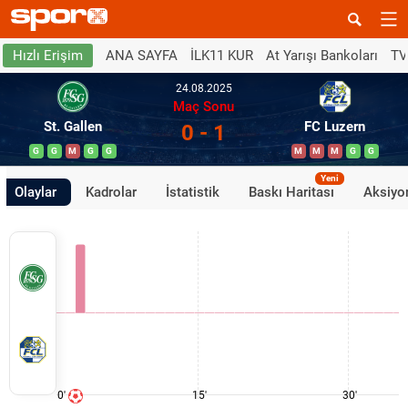
ANA SAYFA
İLK11 KUR
At Yarışı Bankoları
TV
Hızlı Erişim
24.08.2025
Maç Sonu
St. Gallen
FC Luzern
0 - 1
G
G
M
G
G
M
M
M
G
G
Yeni
Olaylar
Kadrolar
İstatistik
Baskı Haritası
Aksiyon
0'
15'
30'