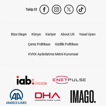
Takip Et
Bize Ulaşın
Künye
Kariyer
About US
Yasal Uyarı
Çerez Politikası
Gizlilik Politikası
KVKK Aydınlatma Metni Kurumsal