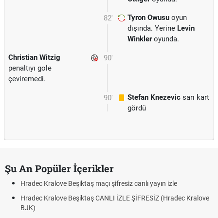
Tyron Owusu
oyun
82'
dışında. Yerine
Levin
Winkler
oyunda.
Christian Witzig
90'
penaltıyı gole
çeviremedi.
Stefan Knezevic
sarı kart
90'
gördü
Şu An Popüler İçerikler
Hradec Kralove Beşiktaş maçı şifresiz canlı yayın izle
Hradec Kralove Beşiktaş CANLI İZLE ŞİFRESİZ (Hradec Kralove
BJK)