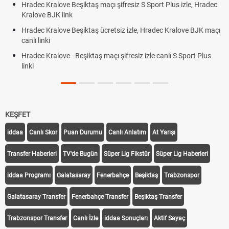
Hradec Kralove Beşiktaş maçı şifresiz S Sport Plus izle, Hradec
Kralove BJK link
Hradec Kralove Beşiktaş ücretsiz izle, Hradec Kralove BJK maçı
canlı linki
Hradec Kralove - Beşiktaş maçı şifresiz izle canlı S Sport Plus
linki
KEŞFET
iddaa
Canlı Skor
Puan Durumu
Canlı Anlatım
At Yarışı
Transfer Haberleri
TV'de Bugün
Süper Lig Fikstür
Süper Lig Haberleri
iddaa Programı
Galatasaray
Fenerbahçe
Beşiktaş
Trabzonspor
Galatasaray Transfer
Fenerbahçe Transfer
Beşiktaş Transfer
Trabzonspor Transfer
Canlı İzle
iddaa Sonuçları
Aktif Sayaç