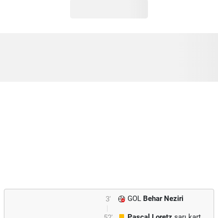
GOL
Behar Neziri
3'
Pascal Loretz
sarı kart
52'