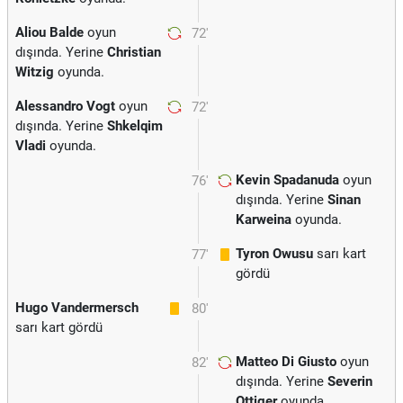
Aliou Balde
oyun
72'
dışında. Yerine
Christian
Witzig
oyunda.
Alessandro Vogt
oyun
72'
dışında. Yerine
Shkelqim
Vladi
oyunda.
Kevin Spadanuda
oyun
76'
dışında. Yerine
Sinan
Karweina
oyunda.
Tyron Owusu
sarı kart
77'
gördü
Hugo Vandermersch
80'
sarı kart gördü
Matteo Di Giusto
oyun
82'
dışında. Yerine
Severin
Ottiger
oyunda.