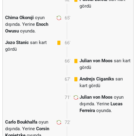
gördü
Chima Okoroji
oyun
65'
dışında. Yerine
Enoch
Owusu
oyunda.
Jozo Stanic
sarı kart
66'
gördü
Julian von Moos
sarı kart
66'
gördü
Andrejs Ciganiks
sarı
67'
kart gördü
Julian von Moos
oyun
71'
dışında. Yerine
Lucas
Ferreira
oyunda.
Carlo Boukhalfa
oyun
72'
dışında. Yerine
Corsin
Konietzke
oyunda.