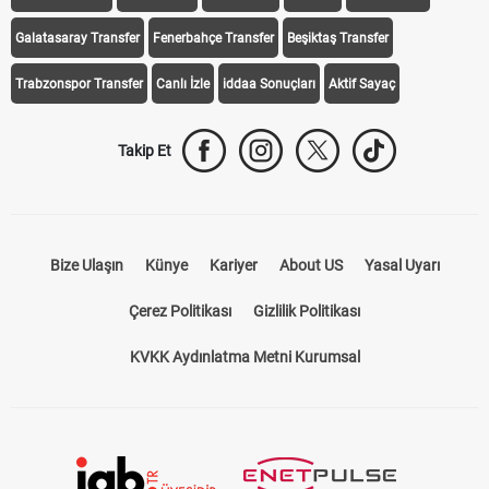
Galatasaray Transfer
Fenerbahçe Transfer
Beşiktaş Transfer
Trabzonspor Transfer
Canlı İzle
iddaa Sonuçları
Aktif Sayaç
Takip Et
Bize Ulaşın
Künye
Kariyer
About US
Yasal Uyarı
Çerez Politikası
Gizlilik Politikası
KVKK Aydınlatma Metni Kurumsal