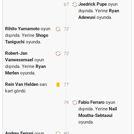
Joedrick Pupe
oyun
67'
dışında. Yerine
Ryan
Adewusi
oyunda.
Rihito Yamamoto
oyun
72'
dışında. Yerine
Shogo
Taniguchi
oyunda.
Robert-Jan
72'
Vanwesemael
oyun
dışında. Yerine
Ryan
Merlen
oyunda.
Rein Van Helden
sarı
77'
kart gördü
Fabio Ferraro
oyun
79'
dışında. Yerine
Nail
Moutha-Sebtaoui
oyunda.
Andres Ferrari
oyun
80'