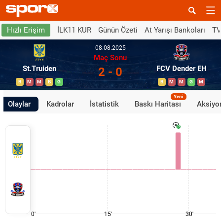
İLK11 KUR
Günün Özeti
At Yarışı Bankoları
TV
Hızlı Erişim
08.08.2025
Maç Sonu
St.Truiden
FCV Dender EH
2 - 0
B
M
M
B
G
B
M
M
G
M
Yeni
Olaylar
Kadrolar
İstatistik
Baskı Haritası
Aksiyon
0'
15'
30'