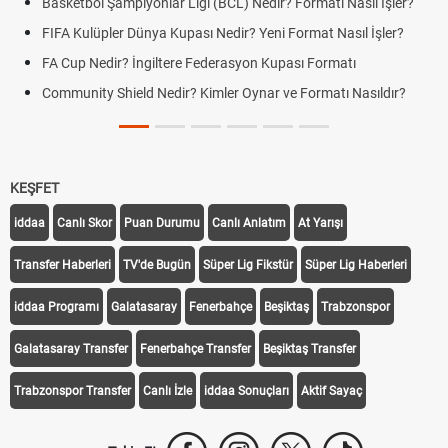
Basketbol Şampiyonlar Ligi (BCL) Nedir? Formatı Nasıl İşler?
FIFA Kulüpler Dünya Kupası Nedir? Yeni Format Nasıl İşler?
FA Cup Nedir? İngiltere Federasyon Kupası Formatı
Community Shield Nedir? Kimler Oynar ve Formatı Nasıldır?
KEŞFET
iddaa
Canlı Skor
Puan Durumu
Canlı Anlatım
At Yarışı
Transfer Haberleri
TV'de Bugün
Süper Lig Fikstür
Süper Lig Haberleri
iddaa Programı
Galatasaray
Fenerbahçe
Beşiktaş
Trabzonspor
Galatasaray Transfer
Fenerbahçe Transfer
Beşiktaş Transfer
Trabzonspor Transfer
Canlı İzle
iddaa Sonuçları
Aktif Sayaç