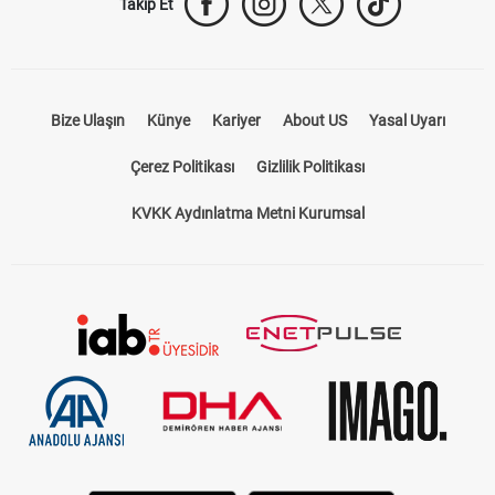
Takip Et
Bize Ulaşın
Künye
Kariyer
About US
Yasal Uyarı
Çerez Politikası
Gizlilik Politikası
KVKK Aydınlatma Metni Kurumsal