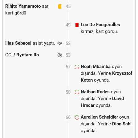
Rihito Yamamoto
sarı
45'
kart gördü
Luc De Fougerolles
49'
kırmızı kart gördü.
Ilias Sebaoui
asist yaptı.
53'
GOL!
Ryotaro Ito
53'
Noah Mbamba
oyun
57'
dışında. Yerine
Krzysztof
Koton
oyunda.
Nathan Rodes
oyun
58'
dışında. Yerine
David
Hrncar
oyunda.
Aurelien Scheidler
oyun
66'
dışında. Yerine
Dion Sahi
oyunda.