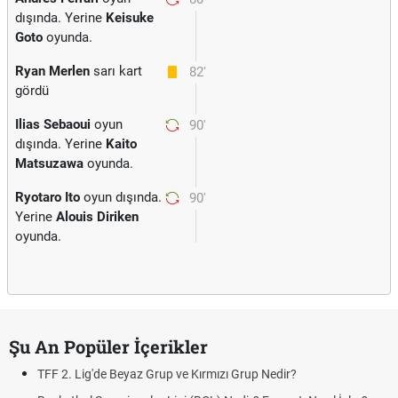
dışında. Yerine
Keisuke
Goto
oyunda.
Ryan Merlen
sarı kart
82'
gördü
Ilias Sebaoui
oyun
90'
dışında. Yerine
Kaito
Matsuzawa
oyunda.
Ryotaro Ito
oyun dışında.
90'
Yerine
Alouis Diriken
oyunda.
Şu An Popüler İçerikler
TFF 2. Lig'de Beyaz Grup ve Kırmızı Grup Nedir?