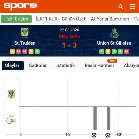
İLK11 KUR
Günün Özeti
At Yarışı Bankoları
TV
Hızlı Erişim
22.03.2026
Maç Sonu
St.Truiden
Union St.Gilloise
1 - 3
B
M
M
B
G
G
B
G
G
M
Yeni
Olaylar
Kadrolar
İstatistik
Baskı Haritası
Aksiyon
0'
15'
30'