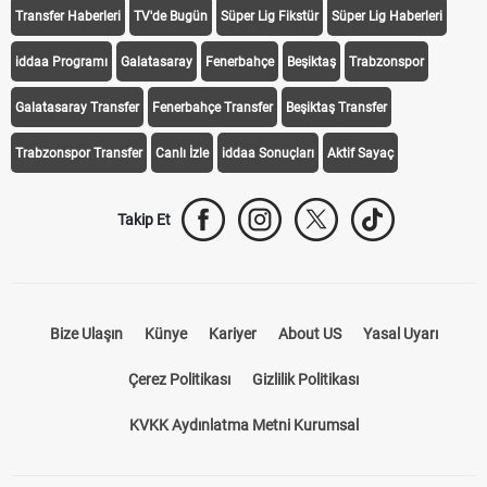
Transfer Haberleri
TV'de Bugün
Süper Lig Fikstür
Süper Lig Haberleri
iddaa Programı
Galatasaray
Fenerbahçe
Beşiktaş
Trabzonspor
Galatasaray Transfer
Fenerbahçe Transfer
Beşiktaş Transfer
Trabzonspor Transfer
Canlı İzle
iddaa Sonuçları
Aktif Sayaç
Takip Et
Bize Ulaşın
Künye
Kariyer
About US
Yasal Uyarı
Çerez Politikası
Gizlilik Politikası
KVKK Aydınlatma Metni Kurumsal