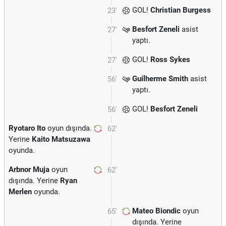
GOL!
Christian Burgess
23'
Besfort Zeneli
asist
27'
yaptı.
GOL!
Ross Sykes
27'
Guilherme Smith
asist
56'
yaptı.
GOL!
Besfort Zeneli
56'
Ryotaro Ito
oyun dışında.
62'
Yerine
Kaito Matsuzawa
oyunda.
Arbnor Muja
oyun
62'
dışında. Yerine
Ryan
Merlen
oyunda.
Mateo Biondic
oyun
65'
dışında. Yerine