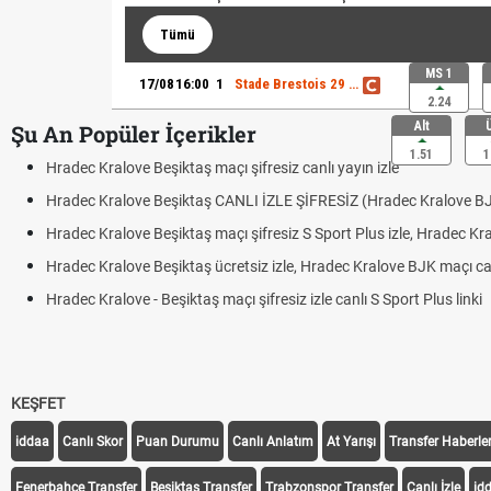
Tümü
MS 1
17/08
16:00
1
Stade Brestois 29 - Lille
2.24
Alt
Şu An Popüler İçerikler
1.51
1
Hradec Kralove Beşiktaş maçı şifresiz canlı yayın izle
Hradec Kralove Beşiktaş CANLI İZLE ŞİFRESİZ (Hradec Kralove B
Hradec Kralove Beşiktaş maçı şifresiz S Sport Plus izle, Hradec Kr
Hradec Kralove Beşiktaş ücretsiz izle, Hradec Kralove BJK maçı canl
Hradec Kralove - Beşiktaş maçı şifresiz izle canlı S Sport Plus linki
KEŞFET
iddaa
Canlı Skor
Puan Durumu
Canlı Anlatım
At Yarışı
Transfer Haberler
Fenerbahçe Transfer
Beşiktaş Transfer
Trabzonspor Transfer
Canlı İzle
id