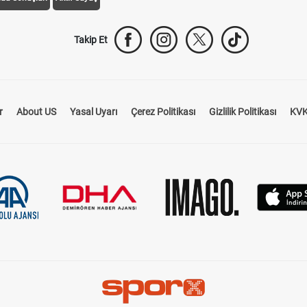
Takip Et
r
About US
Yasal Uyarı
Çerez Politikası
Gizlilik Politikası
KVK