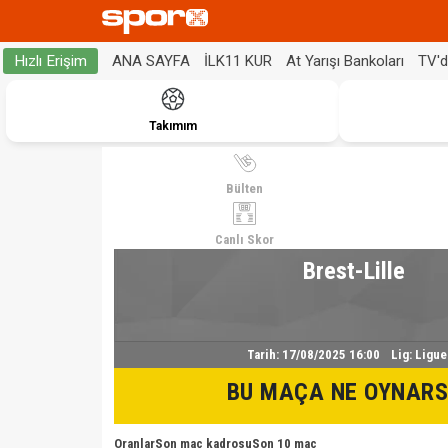
ANA SAYFA
İLK11 KUR
At Yarışı Bankoları
TV'
Hızlı Erişim
Takımım
Bülten
Canlı Skor
Brest-Lille
Tarih:
17/08/2025 16:00
Lig:
Ligue
BU MAÇA NE OYNARS
Oranlar
Son maç kadrosu
Son 10 maç