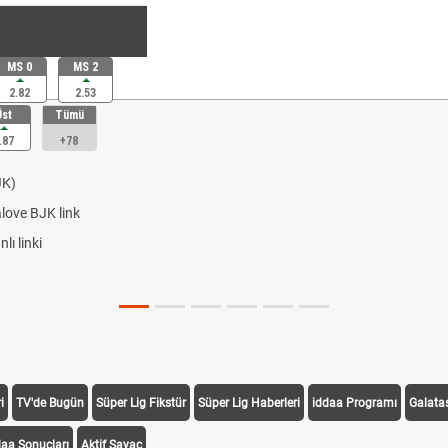
MS 0
MS 2
2.82
2.53
Üst
Tümü
.87
+78
JK)
alove BJK link
ı linki
i
TV'de Bugün
Süper Lig Fikstür
Süper Lig Haberleri
iddaa Programı
Galata
daa Sonuçları
Aktif Sayaç