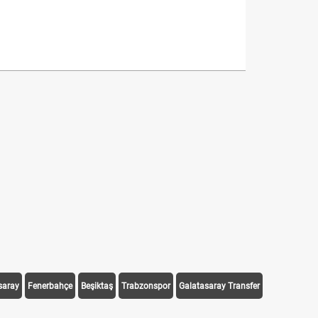
saray
Fenerbahçe
Beşiktaş
Trabzonspor
Galatasaray Transfer