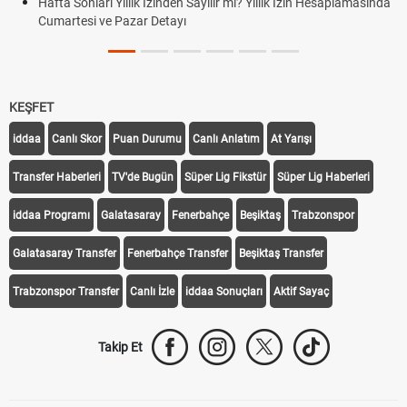
Hafta Sonları Yıllık İzinden Sayılır mı? Yıllık İzin Hesaplamasında
Cumartesi ve Pazar Detayı
KEŞFET
iddaa
Canlı Skor
Puan Durumu
Canlı Anlatım
At Yarışı
Transfer Haberleri
TV'de Bugün
Süper Lig Fikstür
Süper Lig Haberleri
iddaa Programı
Galatasaray
Fenerbahçe
Beşiktaş
Trabzonspor
Galatasaray Transfer
Fenerbahçe Transfer
Beşiktaş Transfer
Trabzonspor Transfer
Canlı İzle
iddaa Sonuçları
Aktif Sayaç
Takip Et