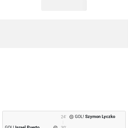
GOL!
Szymon Lyczko
24'
GOL!
Israel Puerto
30'