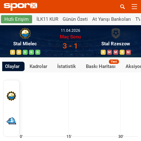
İLK11 KUR
Günün Özeti
At Yarışı Bankoları
TV
Hızlı Erişim
11.04.2026
Maç Sonu
Stal Mielec
Stal Rzeszow
3 - 1
B
B
G
G
G
B
M
M
B
M
Yeni
Olaylar
Kadrolar
İstatistik
Baskı Haritası
Aksiyon
0'
15'
30'