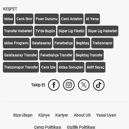
KEŞFET
iddaa
Canlı Skor
Puan Durumu
Canlı Anlatım
At Yarışı
Transfer Haberleri
TV'de Bugün
Süper Lig Fikstür
Süper Lig Haberleri
iddaa Programı
Galatasaray
Fenerbahçe
Beşiktaş
Trabzonspor
Galatasaray Transfer
Fenerbahçe Transfer
Beşiktaş Transfer
Trabzonspor Transfer
Canlı İzle
iddaa Sonuçları
Aktif Sayaç
Takip Et
Bize Ulaşın
Künye
Kariyer
About US
Yasal Uyarı
Çerez Politikası
Gizlilik Politikası