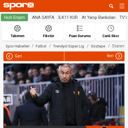
ANA SAYFA
İLK11 KUR
At Yarışı Bankoları
TV'
Hızlı Erişim
Takımım
Fikstür
Puan Durumu
Canlı Skor
Stanimir
Spor Haberleri
Futbol
Trendyol Süper Lig
Göztepe
İleri
Geri