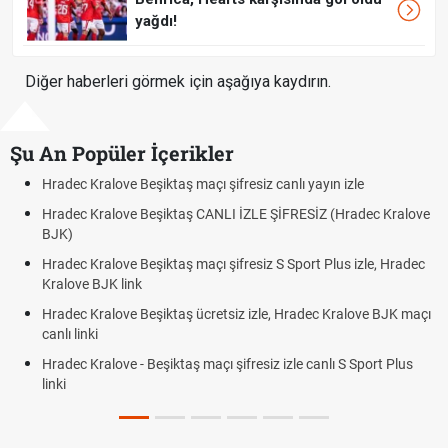
yağdı!
Diğer haberleri görmek için aşağıya kaydırın.
Şu An Popüler İçerikler
ı yayın izle
Hradec Kralove - Beşiktaş maçı şifresiz izle c
RESİZ (Hradec Kralove
Hradec Kralove Beşiktaş maçı şifresiz tv100 
BJK link
port Plus izle, Hradec
Trivela Nedir? Trivela Vuruşu Nasıl Yapılır?
Röveşata Nedir? Röveşata Vuruşu Nasıl Yapı
radec Kralove BJK maçı
Plonjon Nedir? Kalecilikte Plonjon Hareketi Na
le canlı S Sport Plus