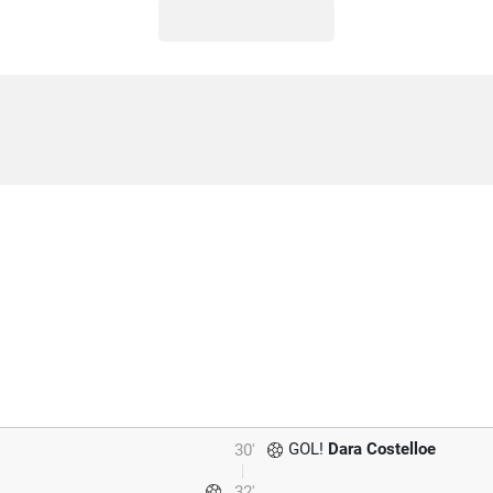
GOL!
Dara Costelloe
30'
32'