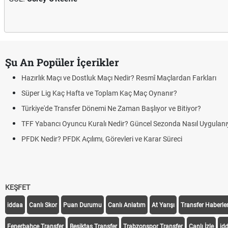
Şu An Popüler İçerikler
Hazırlık Maçı ve Dostluk Maçı Nedir? Resmî Maçlardan Farkları
Süper Lig Kaç Hafta ve Toplam Kaç Maç Oynanır?
Türkiye'de Transfer Dönemi Ne Zaman Başlıyor ve Bitiyor?
TFF Yabancı Oyuncu Kuralı Nedir? Güncel Sezonda Nasıl Uygulanı
PFDK Nedir? PFDK Açılımı, Görevleri ve Karar Süreci
KEŞFET
iddaa
Canlı Skor
Puan Durumu
Canlı Anlatım
At Yarışı
Transfer Haberler
Fenerbahçe Transfer
Beşiktaş Transfer
Trabzonspor Transfer
Canlı İzle
id