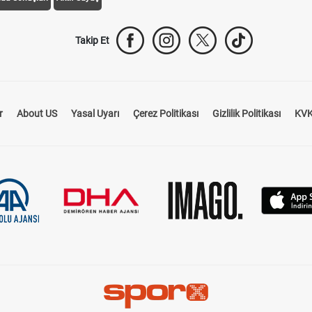
Takip Et
r
About US
Yasal Uyarı
Çerez Politikası
Gizlilik Politikası
KVK