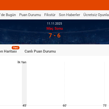
'de Bugün
Puan Durumu
Fikstür
Son Haberler
Ücretsiz Oyunla
11.11.2025
Maç Sonu
7 - 6
Yeni
n Haritası
Canlı Puan Durumu
İlk Yarı
45'
60'
75'