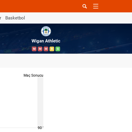
r
Basketbol
Wigan Athletic
M
M
M
B
G
Maç Sonucu
90 '