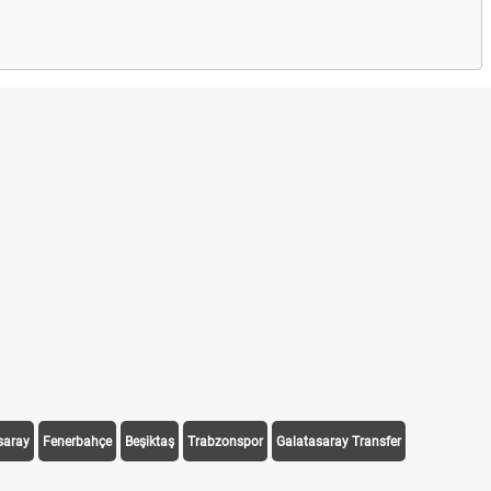
saray
Fenerbahçe
Beşiktaş
Trabzonspor
Galatasaray Transfer