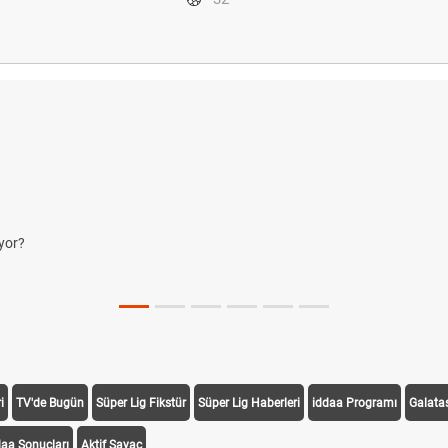
yor?
i
TV'de Bugün
Süper Lig Fikstür
Süper Lig Haberleri
iddaa Programı
Galata
daa Sonuçları
Aktif Sayaç