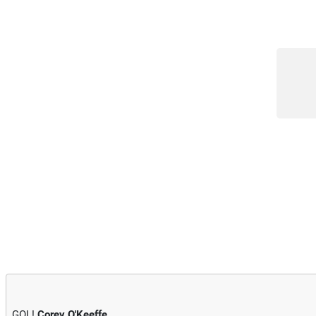
GOL!
Corey O'Keeffe