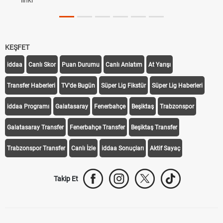
linki
KEŞFET
iddaa
Canlı Skor
Puan Durumu
Canlı Anlatım
At Yarışı
Transfer Haberleri
TV'de Bugün
Süper Lig Fikstür
Süper Lig Haberleri
iddaa Programı
Galatasaray
Fenerbahçe
Beşiktaş
Trabzonspor
Galatasaray Transfer
Fenerbahçe Transfer
Beşiktaş Transfer
Trabzonspor Transfer
Canlı İzle
iddaa Sonuçları
Aktif Sayaç
Takip Et