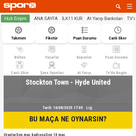
ANA SAYFA
İLK11 KUR
At Yarışı Bankoları
TV'
Hızlı Erişim
Takımım
Fikstür
Puan Durumu
Canlı Skor
Bülten
Yazarlar
Kuponlar
Puan Durumu
Canlı Skor
Şans Oyunları
At Yarışı
Tv'de Bugün
Stockton Town - Hyde United
Tarih:
16/08/2025 17:00
Lig:
BU MAÇA NE OYNARSIN?
Oranlar
Son maç kadrosu
Son 10 maç