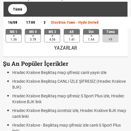
Tümü
16/08
17:00
3
Stockton Town - Hyde United
MS 1
MS 0
MS 2
Alt
Üst
Tümü
1.36
3.78
4.36
1.61
1.64
+9
YAZARLAR
Şu An Popüler İçerikler
Hradec Kralove Beşiktaş maçı şifresiz canlı yayın izle
Hradec Kralove Beşiktaş CANLI İZLE ŞİFRESİZ (Hradec Kralove
BJK)
Hradec Kralove Beşiktaş maçı şifresiz S Sport Plus izle, Hradec
Kralove BJK link
Hradec Kralove Beşiktaş ücretsiz izle, Hradec Kralove BJK maçı
canlı linki
Hradec Kralove - Beşiktaş maçı şifresiz izle canlı S Sport Plus