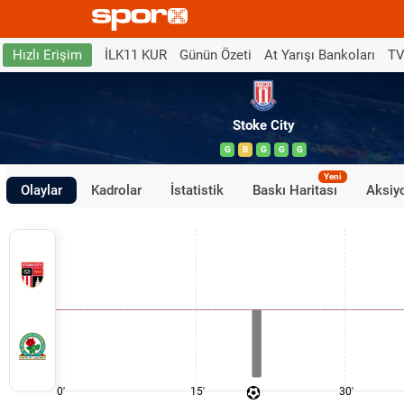
İLK11 KUR
Günün Özeti
At Yarışı Bankoları
TV
Hızlı Erişim
Stoke City
G
B
G
G
G
Yeni
Olaylar
Kadrolar
İstatistik
Baskı Haritası
Aksiyo
0'
15'
30'