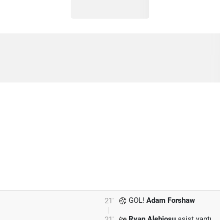
GOL!
Adam Forshaw
21'
Ryan Alebiosu
asist yaptı.
21'