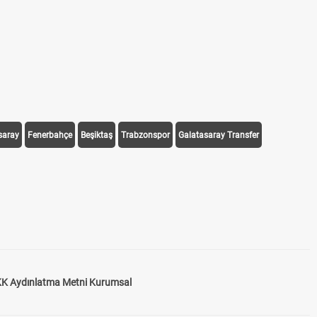
F
D
D
saray
Fenerbahçe
Beşiktaş
Trabzonspor
Galatasaray Transfer
K Aydınlatma Metni Kurumsal