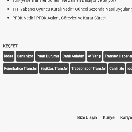
Türkiye'de Transfer Dönemi Ne Zaman Başlıyor ve Bitiyor?
TFF Yabancı Oyuncu Kuralı Nedir? Güncel Sezonda Nasıl Uygulanıyor?
PFDK Nedir? PFDK Açılımı, Görevleri ve Karar Süreci
KEŞFET
iddaa
Canlı Skor
Puan Durumu
Canlı Anlatım
At Yarışı
Transfer Haberler
Fenerbahçe Transfer
Beşiktaş Transfer
Trabzonspor Transfer
Canlı İzle
id
Bize Ulaşın
Künye
Kariye