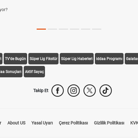
i
TV'de Bugün
Süper Lig Fikstür
Süper Lig Haberleri
iddaa Programı
Galata
daa Sonuçları
Aktif Sayaç
Takip Et
r
About US
Yasal Uyarı
Çerez Politikası
Gizlilik Politikası
KVK