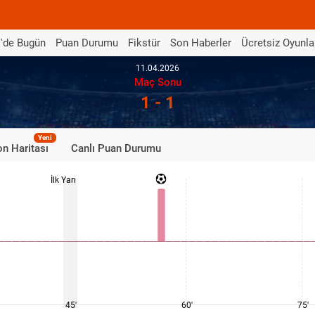
'de Bugün
Puan Durumu
Fikstür
Son Haberler
Ücretsiz Oyunla
11.04.2026
Maç Sonu
1 - 1
Yeni
n Haritası
Canlı Puan Durumu
İlk Yarı
45'
60'
75'