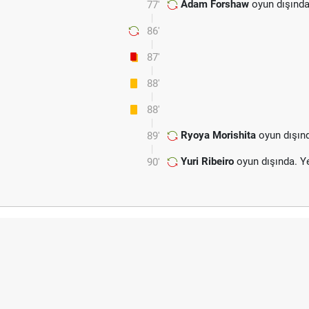
Adam Forshaw
oyun dışında
77'
86'
87'
88'
88'
Ryoya Morishita
oyun dışın
89'
Yuri Ribeiro
oyun dışında. Y
90'