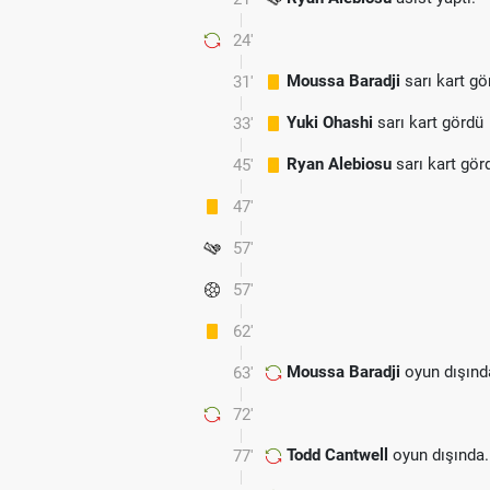
24'
Moussa Baradji
sarı kart gö
31'
Yuki Ohashi
sarı kart gördü
33'
Ryan Alebiosu
sarı kart gör
45'
47'
57'
57'
62'
Moussa Baradji
oyun dışınd
63'
72'
Todd Cantwell
oyun dışında.
77'