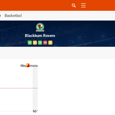
r
Basketbol
Blackburn Rovers
G
B
G
M
B
Maç Sonucu
90 '