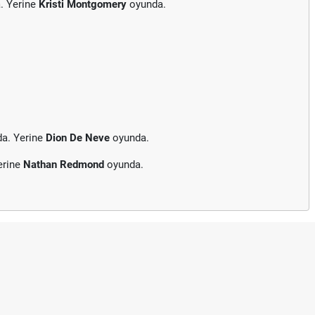
. Yerine
Kristi Montgomery
oyunda.
da. Yerine
Dion De Neve
oyunda.
erine
Nathan Redmond
oyunda.
P
S