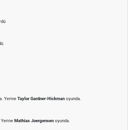
rdü
dü
a. Yerine
Taylor Gardner-Hickman
oyunda.
 Yerine
Mathias Joergensen
oyunda.