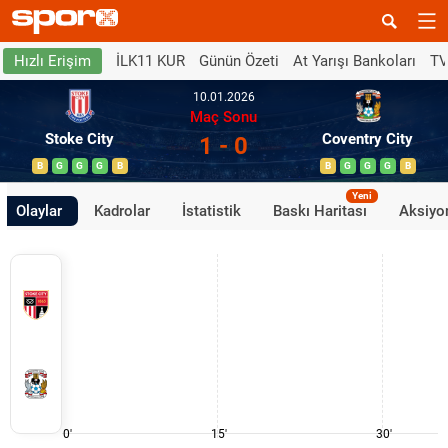
İLK11 KUR
Günün Özeti
At Yarışı Bankoları
TV
Hızlı Erişim
10.01.2026
Maç Sonu
Stoke City
Coventry City
1 - 0
B
G
G
G
B
B
G
G
G
B
Yeni
Olaylar
Kadrolar
İstatistik
Baskı Haritası
Aksiyon
0'
15'
30'