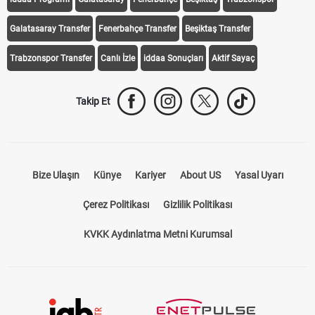
Galatasaray Transfer
Fenerbahçe Transfer
Beşiktaş Transfer
Trabzonspor Transfer
Canlı İzle
iddaa Sonuçları
Aktif Sayaç
Takip Et
Bize Ulaşın
Künye
Kariyer
About US
Yasal Uyarı
Çerez Politikası
Gizlilik Politikası
KVKK Aydınlatma Metni Kurumsal