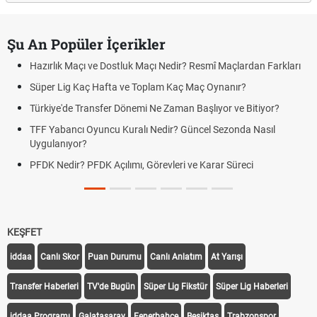
Şu An Popüler İçerikler
Hazırlık Maçı ve Dostluk Maçı Nedir? Resmî Maçlardan Farkları
Süper Lig Kaç Hafta ve Toplam Kaç Maç Oynanır?
Türkiye'de Transfer Dönemi Ne Zaman Başlıyor ve Bitiyor?
TFF Yabancı Oyuncu Kuralı Nedir? Güncel Sezonda Nasıl
Uygulanıyor?
PFDK Nedir? PFDK Açılımı, Görevleri ve Karar Süreci
KEŞFET
iddaa
Canlı Skor
Puan Durumu
Canlı Anlatım
At Yarışı
Transfer Haberleri
TV'de Bugün
Süper Lig Fikstür
Süper Lig Haberleri
iddaa Programı
Galatasaray
Fenerbahçe
Beşiktaş
Trabzonspor