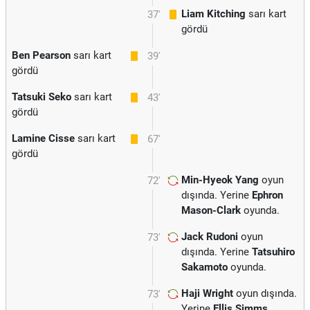
Liam Kitching
sarı kart
37'
gördü
Ben Pearson
sarı kart
39'
gördü
Tatsuki Seko
sarı kart
43'
gördü
Lamine Cisse
sarı kart
67'
gördü
Min-Hyeok Yang
oyun
72'
dışında. Yerine
Ephron
Mason-Clark
oyunda.
Jack Rudoni
oyun
73'
dışında. Yerine
Tatsuhiro
Sakamoto
oyunda.
Haji Wright
oyun dışında.
73'
Yerine
Ellis Simms