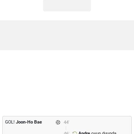
GOL!
Joon-Ho Bae
44'
Andre
oyun dışında.
46'