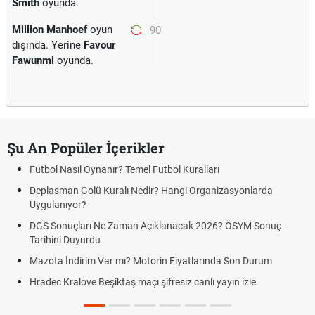
Smith
oyunda.
Million Manhoef
oyun
90'
dışında. Yerine
Favour
Fawunmi
oyunda.
Şu An Popüler İçerikler
tbol Nasıl Oynanır? Temel Futbol Kuralları
Hrade
BJK)
eplasman Golü Kuralı Nedir? Hangi Organizasyonlarda
ygulanıyor?
Hrade
Kralo
GS Sonuçları Ne Zaman Açıklanacak 2026? ÖSYM Sonuç
rihini Duyurdu
Hrade
canlı 
zota İndirim Var mı? Motorin Fiyatlarında Son Durum
Hrade
adec Kralove Beşiktaş maçı şifresiz canlı yayın izle
linki
Hrade