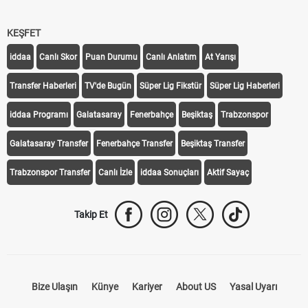
KEŞFET
iddaa
Canlı Skor
Puan Durumu
Canlı Anlatım
At Yarışı
Transfer Haberleri
TV'de Bugün
Süper Lig Fikstür
Süper Lig Haberleri
iddaa Programı
Galatasaray
Fenerbahçe
Beşiktaş
Trabzonspor
Galatasaray Transfer
Fenerbahçe Transfer
Beşiktaş Transfer
Trabzonspor Transfer
Canlı İzle
iddaa Sonuçları
Aktif Sayaç
Takip Et