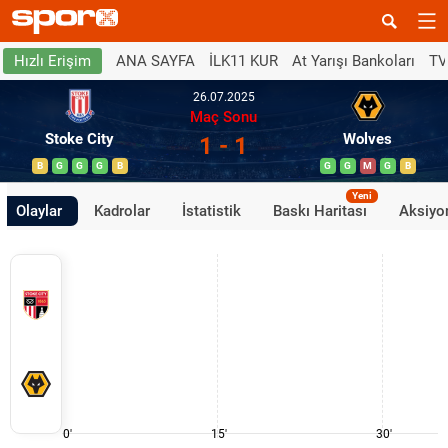
ANA SAYFA
İLK11 KUR
At Yarışı Bankoları
TV
Hızlı Erişim
26.07.2025
Maç Sonu
Stoke City
Wolves
1 - 1
B
G
G
G
B
G
G
M
G
B
Yeni
Olaylar
Kadrolar
İstatistik
Baskı Haritası
Aksiyon
0'
15'
30'