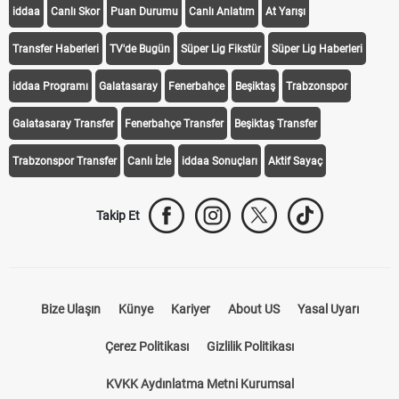
iddaa
Canlı Skor
Puan Durumu
Canlı Anlatım
At Yarışı
Transfer Haberleri
TV'de Bugün
Süper Lig Fikstür
Süper Lig Haberleri
iddaa Programı
Galatasaray
Fenerbahçe
Beşiktaş
Trabzonspor
Galatasaray Transfer
Fenerbahçe Transfer
Beşiktaş Transfer
Trabzonspor Transfer
Canlı İzle
iddaa Sonuçları
Aktif Sayaç
Takip Et
Bize Ulaşın
Künye
Kariyer
About US
Yasal Uyarı
Çerez Politikası
Gizlilik Politikası
KVKK Aydınlatma Metni Kurumsal