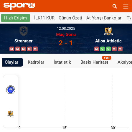
İLK11 KUR
Günün Özeti
At Yarışı Bankoları
TV
Hızlı Erişim
12.08.2025
Maç Sonu
Stranraer
Alloa Athletic
2 - 1
M
M
M
M
M
M
G
G
M
M
Yeni
Olaylar
Kadrolar
İstatistik
Baskı Haritası
Aksiyon
0'
15'
30'