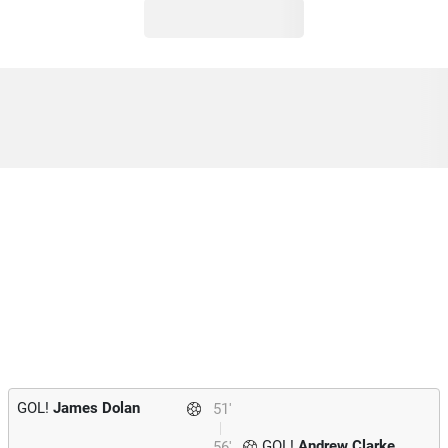
GOL!
James Dolan
51'
GOL!
Andrew Clarke
56'