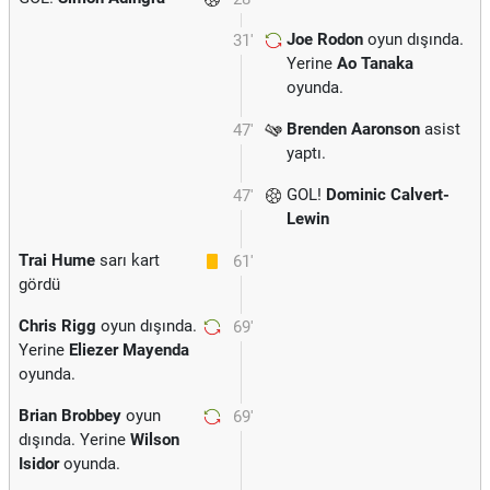
Joe Rodon
oyun dışında.
31'
Yerine
Ao Tanaka
oyunda.
Brenden Aaronson
asist
47'
yaptı.
GOL!
Dominic Calvert-
47'
Lewin
Trai Hume
sarı kart
61'
gördü
Chris Rigg
oyun dışında.
69'
Yerine
Eliezer Mayenda
oyunda.
Brian Brobbey
oyun
69'
dışında. Yerine
Wilson
Isidor
oyunda.