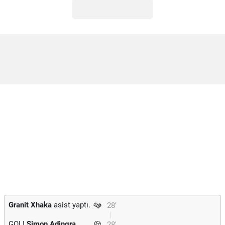
Granit Xhaka
asist yaptı.
28'
GOL!
Simon Adingra
28'