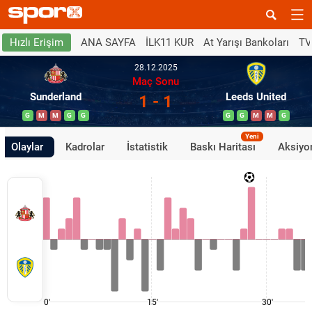
ANA SAYFA
İLK11 KUR
At Yarışı Bankoları
TV
Hızlı Erişim
28.12.2025
Maç Sonu
Sunderland
Leeds United
1 - 1
G
M
M
G
G
G
G
M
M
G
Yeni
Olaylar
Kadrolar
İstatistik
Baskı Haritası
Aksiyon
0'
15'
30'