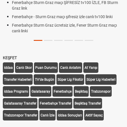
Fenerbahçe Sturm Graz maçı ŞİFRESİZ tv100 İZLE, FB Sturm
Graz link
Fenerbahçe - Sturm Graz maçı şifresiz izle canlı tv100 linki
Fenerbahçe Sturm Graz ücretsiz izle, Fener Sturm Graz maçı
canlı linki
KEŞFET
iddaa
Canlı Skor
Puan Durumu
Canlı Anlatım
At Yarışı
Transfer Haberleri
TV'de Bugün
Süper Lig Fikstür
Süper Lig Haberleri
iddaa Programı
Galatasaray
Fenerbahçe
Beşiktaş
Trabzonspor
Galatasaray Transfer
Fenerbahçe Transfer
Beşiktaş Transfer
Trabzonspor Transfer
Canlı İzle
iddaa Sonuçları
Aktif Sayaç