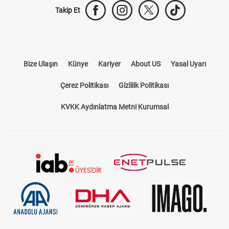
Takip Et
Bize Ulaşın
Künye
Kariyer
About US
Yasal Uyarı
Çerez Politikası
Gizlilik Politikası
KVKK Aydınlatma Metni Kurumsal