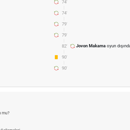
74'
74'
79'
79'
Jovon Makama
oyun dışınd
82'
90'
90'
du mu?