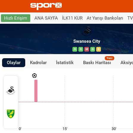
ANA SAYFA
İLK11 KUR
At Yarışı Bankoları
TV
Hızlı Erişim
Swansea City
G
G
M
G
B
Yeni
Olaylar
Kadrolar
İstatistik
Baskı Haritası
Aksiyo
0'
15'
30'