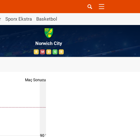
r
Sporx Ekstra
Basketbol
Norwich City
B
M
B
G
B
Maç Sonucu
90 '