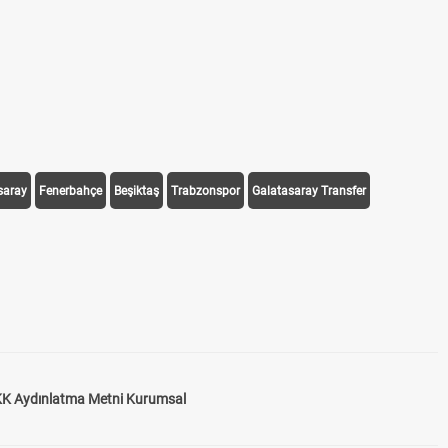
saray
Fenerbahçe
Beşiktaş
Trabzonspor
Galatasaray Transfer
K Aydınlatma Metni Kurumsal