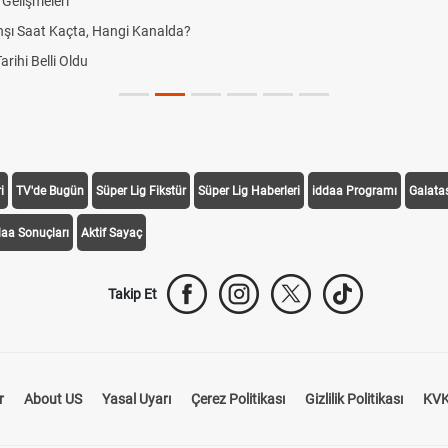
Gelişmeleri
şı Saat Kaçta, Hangi Kanalda?
ihi Belli Oldu
i
TV'de Bugün
Süper Lig Fikstür
Süper Lig Haberleri
iddaa Programı
Galata
daa Sonuçları
Aktif Sayaç
Takip Et
r
About US
Yasal Uyarı
Çerez Politikası
Gizlilik Politikası
KVK