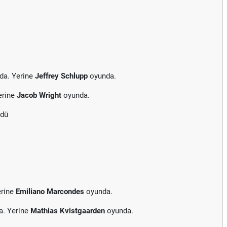
da. Yerine
Jeffrey Schlupp
oyunda.
erine
Jacob Wright
oyunda.
rdü
erine
Emiliano Marcondes
oyunda.
a. Yerine
Mathias Kvistgaarden
oyunda.