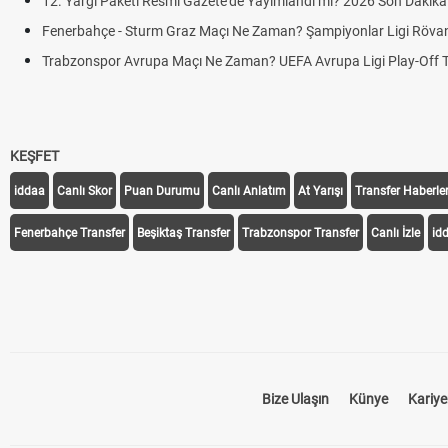
12. Yargı Paketi Resmî Gazete'de Yayımlandı mı? 2026 Son Dakika 
Fenerbahçe - Sturm Graz Maçı Ne Zaman? Şampiyonlar Ligi Rövan
Trabzonspor Avrupa Maçı Ne Zaman? UEFA Avrupa Ligi Play-Off Tar
KEŞFET
iddaa
Canlı Skor
Puan Durumu
Canlı Anlatım
At Yarışı
Transfer Haberler
Fenerbahçe Transfer
Beşiktaş Transfer
Trabzonspor Transfer
Canlı İzle
id
Bize Ulaşın
Künye
Kariye