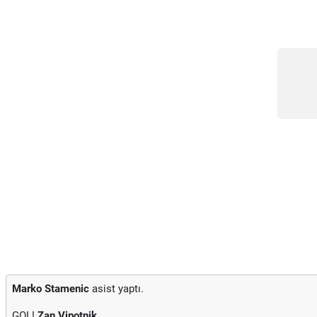
Marko Stamenic
asist yaptı.
GOL!
Zan Vipotnik