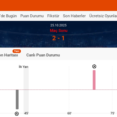
'de Bugün
Puan Durumu
Fikstür
Son Haberler
Ücretsiz Oyunla
25.10.2025
Maç Sonu
2 - 1
Yeni
n Haritası
Canlı Puan Durumu
İlk Yarı
45'
60'
75'