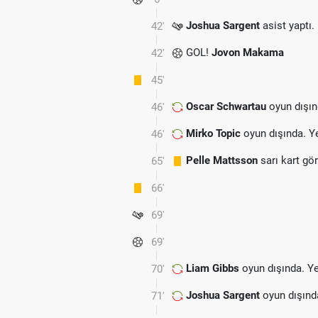
Joshua Sargent
asist yaptı.
42'
GOL!
Jovon Makama
42'
45'
Oscar Schwartau
oyun dışın
46'
Mirko Topic
oyun dışında. Y
46'
Pelle Mattsson
sarı kart gö
65'
66'
69'
69'
Liam Gibbs
oyun dışında. Y
70'
Joshua Sargent
oyun dışınd
71'