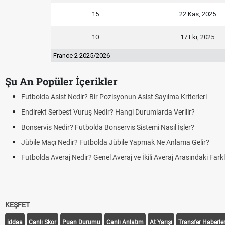
15
22 Kas, 2025
10
17 Eki, 2025
France 2 2025/2026
Şu An Popüler İçerikler
Futbolda Asist Nedir? Bir Pozisyonun Asist Sayılma Kriterleri
Endirekt Serbest Vuruş Nedir? Hangi Durumlarda Verilir?
Bonservis Nedir? Futbolda Bonservis Sistemi Nasıl İşler?
Jübile Maçı Nedir? Futbolda Jübile Yapmak Ne Anlama Gelir?
Futbolda Averaj Nedir? Genel Averaj ve İkili Averaj Arasındaki Fark
KEŞFET
iddaa
Canlı Skor
Puan Durumu
Canlı Anlatım
At Yarışı
Transfer Haberler