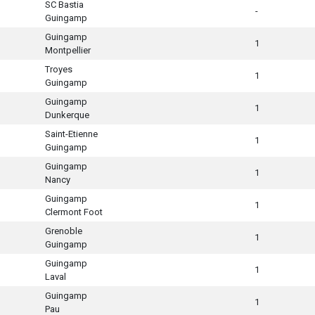
SC Bastia
-
Guingamp
Guingamp
1
Montpellier
Troyes
1
Guingamp
Guingamp
1
Dunkerque
Saint-Etienne
1
Guingamp
Guingamp
1
Nancy
Guingamp
1
Clermont Foot
Grenoble
1
Guingamp
Guingamp
1
Laval
Guingamp
1
Pau