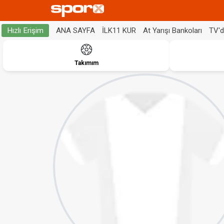
ANA SAYFA
İLK11 KUR
At Yarışı Bankoları
TV'
Hızlı Erişim
Takımım