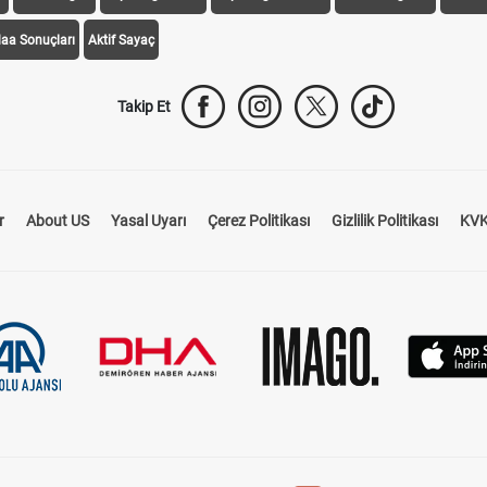
daa Sonuçları
Aktif Sayaç
Takip Et
r
About US
Yasal Uyarı
Çerez Politikası
Gizlilik Politikası
KVK