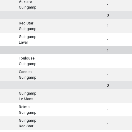
Auxerre
-
Guingamp
0
Red Star
1
Guingamp
Guingamp
-
Laval
1
Toulouse
-
Guingamp
Cannes
-
Guingamp
0
Guingamp
-
Le Mans
Reims
-
Guingamp
Guingamp
-
Red Star