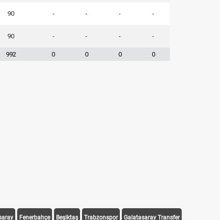
90
-
-
-
-
90
-
-
-
-
992
0
0
0
0
saray
Fenerbahçe
Beşiktaş
Trabzonspor
Galatasaray Transfer