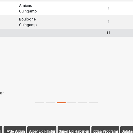
Amiens
1
Guingamp
Boulogne
1
Guingamp
11
lar
i
TV'de Bugün
Süper Lig Fikstür
Süper Lig Haberleri
iddaa Programı
Galata