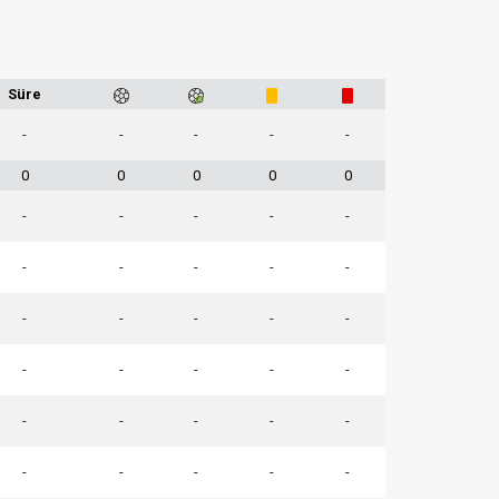
Süre
-
-
-
-
-
0
0
0
0
0
-
-
-
-
-
-
-
-
-
-
-
-
-
-
-
-
-
-
-
-
-
-
-
-
-
-
-
-
-
-