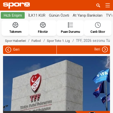
İLK11 KUR
Günün Özeti
At Yarışı Bankoları
TV'
Hızlı Erişim
Takımım
Fikstür
Puan Durumu
Canlı Skor
TFF, 2026 sezonu Türkiy
Spor Haberleri
Futbol
Spor Toto 1. Lig
İleri
Geri