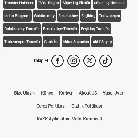
Transfer Haberleri
TV'de Bugün
Süper Lig Fikstür
Süper Lig Haberleri
iddaa Programı
Galatasaray
Fenerbahçe
Beşiktaş
Trabzonspor
Galatasaray Transfer
Fenerbahçe Transfer
Beşiktaş Transfer
Trabzonspor Transfer
Canlı İzle
iddaa Sonuçları
Aktif Sayaç
Takip Et
Bize Ulaşın
Künye
Kariyer
About US
Yasal Uyarı
Çerez Politikası
Gizlilik Politikası
KVKK Aydınlatma Metni Kurumsal