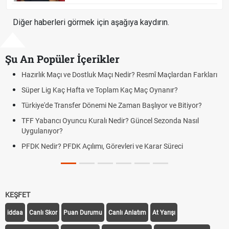
Diğer haberleri görmek için aşağıya kaydırın.
Şu An Popüler İçerikler
ık Maçı ve Dostluk Maçı Nedir? Resmî Maçlardan Farkları
Puan Duru
Lig Kaç Hafta ve Toplam Kaç Maç Oynanır?
Skor Ne D
e'de Transfer Dönemi Ne Zaman Başlıyor ve Bitiyor?
Futbol Na
bancı Oyuncu Kuralı Nedir? Güncel Sezonda Nasıl
Deplasman
nıyor?
Uygulanıy
edir? PFDK Açılımı, Görevleri ve Karar Süreci
DGS Sonu
Tarihini 
KEŞFET
iddaa
Canlı Skor
Puan Durumu
Canlı Anlatım
At Yarışı