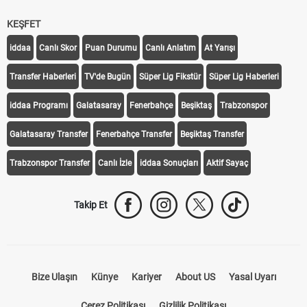
KEŞFET
iddaa
Canlı Skor
Puan Durumu
Canlı Anlatım
At Yarışı
Transfer Haberleri
TV'de Bugün
Süper Lig Fikstür
Süper Lig Haberleri
iddaa Programı
Galatasaray
Fenerbahçe
Beşiktaş
Trabzonspor
Galatasaray Transfer
Fenerbahçe Transfer
Beşiktaş Transfer
Trabzonspor Transfer
Canlı İzle
iddaa Sonuçları
Aktif Sayaç
Takip Et
Bize Ulaşın
Künye
Kariyer
About US
Yasal Uyarı
Çerez Politikası
Gizlilik Politikası