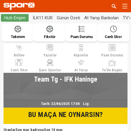
İLK11 KUR
Günün Özeti
At Yarışı Bankoları
TV'
Hızlı Erişim
Takımım
Fikstür
Puan Durumu
Canlı Skor
Bülten
Yazarlar
Kuponlar
Puan Durumu
Canlı Skor
Şans Oyunları
At Yarışı
Tv'de Bugün
Team Tg - IFK Haninge
Tarih:
22/06/2025 17:00
Lig:
BU MAÇA NE OYNARSIN?
Oranlar
Son maç kadrosu
Son 10 maç