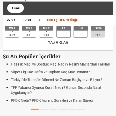
Tümü
22/06
17:00
3
Team Tg - IFK Haninge
MS 1
MS 0
MS 2
Alt
Üst
Tümü
3.09
3.61
1.63
-
-
+17
YAZARLAR
Şu An Popüler İçerikler
Hazırlık Maçı ve Dostluk Maçı Nedir? Resmî Maçlardan Farkları
Süper Lig Kaç Hafta ve Toplam Kaç Maç Oynanır?
Türkiye'de Transfer Dönemi Ne Zaman Başlıyor ve Bitiyor?
TFF Yabancı Oyuncu Kuralı Nedir? Güncel Sezonda Nasıl
Uygulanıyor?
PFDK Nedir? PFDK Açılımı, Görevleri ve Karar Süreci