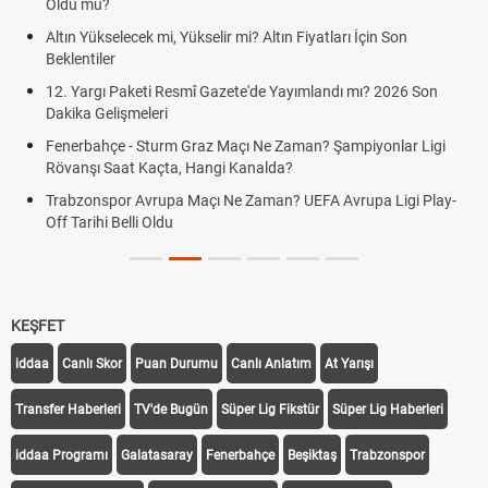
Oldu mu?
Altın Yükselecek mi, Yükselir mi? Altın Fiyatları İçin Son
Beklentiler
12. Yargı Paketi Resmî Gazete'de Yayımlandı mı? 2026 Son
Dakika Gelişmeleri
Fenerbahçe - Sturm Graz Maçı Ne Zaman? Şampiyonlar Ligi
Rövanşı Saat Kaçta, Hangi Kanalda?
Trabzonspor Avrupa Maçı Ne Zaman? UEFA Avrupa Ligi Play-
Off Tarihi Belli Oldu
KEŞFET
iddaa
Canlı Skor
Puan Durumu
Canlı Anlatım
At Yarışı
Transfer Haberleri
TV'de Bugün
Süper Lig Fikstür
Süper Lig Haberleri
iddaa Programı
Galatasaray
Fenerbahçe
Beşiktaş
Trabzonspor