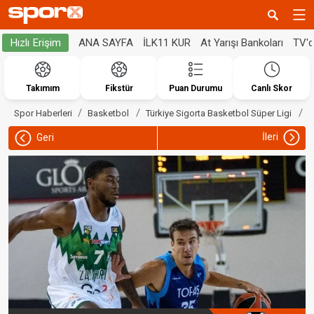
ANA SAYFA
İLK11 KUR
At Yarışı Bankoları
TV'
Hızlı Erişim
Takımım
Fikstür
Puan Durumu
Canlı Skor
T
Spor Haberleri
Basketbol
Türkiye Sigorta Basketbol Süper Ligi
İleri
Geri