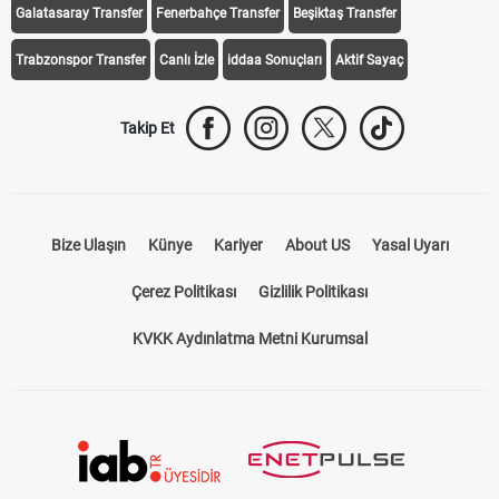
Galatasaray Transfer
Fenerbahçe Transfer
Beşiktaş Transfer
Trabzonspor Transfer
Canlı İzle
iddaa Sonuçları
Aktif Sayaç
Takip Et
Bize Ulaşın
Künye
Kariyer
About US
Yasal Uyarı
Çerez Politikası
Gizlilik Politikası
KVKK Aydınlatma Metni Kurumsal