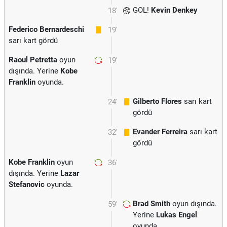
GOL!
Kevin Denkey
18'
Federico Bernardeschi
19'
sarı kart gördü
Raoul Petretta
oyun
19'
dışında. Yerine
Kobe
Franklin
oyunda.
Gilberto Flores
sarı kart
24'
gördü
Evander Ferreira
sarı kart
32'
gördü
Kobe Franklin
oyun
36'
dışında. Yerine
Lazar
Stefanovic
oyunda.
Brad Smith
oyun dışında.
59'
Yerine
Lukas Engel
oyunda.