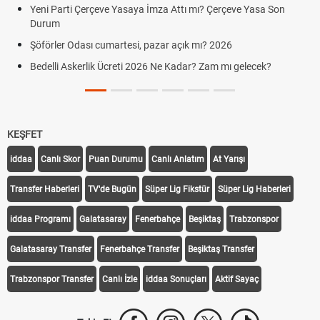
Yeni Parti Çerçeve Yasaya İmza Attı mı? Çerçeve Yasa Son
Durum
Şöförler Odası cumartesi, pazar açık mı? 2026
Bedelli Askerlik Ücreti 2026 Ne Kadar? Zam mı gelecek?
KEŞFET
iddaa
Canlı Skor
Puan Durumu
Canlı Anlatım
At Yarışı
Transfer Haberleri
TV'de Bugün
Süper Lig Fikstür
Süper Lig Haberleri
iddaa Programı
Galatasaray
Fenerbahçe
Beşiktaş
Trabzonspor
Galatasaray Transfer
Fenerbahçe Transfer
Beşiktaş Transfer
Trabzonspor Transfer
Canlı İzle
iddaa Sonuçları
Aktif Sayaç