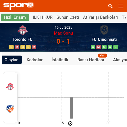
İLK11 KUR
Günün Özeti
At Yarışı Bankoları
TV
Hızlı Erişim
15.05.2025
Maç Sonu
Toronto FC
FC Cincinnati
0 - 1
B
M
B
B
M
G
M
G
G
G
Yeni
Olaylar
Kadrolar
İstatistik
Baskı Haritası
Aksiyon
0'
15'
30'