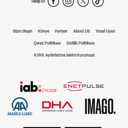
Takip Et
Bize Ulaşın
Künye
Kariyer
About US
Yasal Uyarı
Çerez Politikası
Gizlilik Politikası
KVKK Aydınlatma Metni Kurumsal