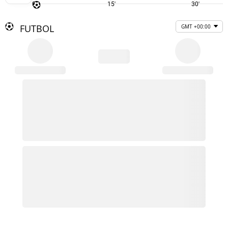
0'
15'
30'
FUTBOL
GMT +00:00