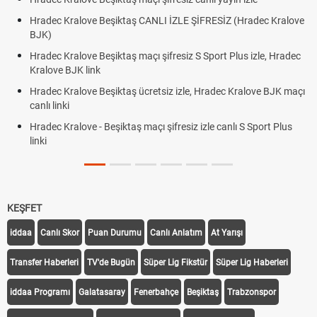
Hradec Kralove Beşiktaş CANLI İZLE ŞİFRESİZ (Hradec Kralove
BJK)
Hradec Kralove Beşiktaş maçı şifresiz S Sport Plus izle, Hradec
Kralove BJK link
Hradec Kralove Beşiktaş ücretsiz izle, Hradec Kralove BJK maçı
canlı linki
Hradec Kralove - Beşiktaş maçı şifresiz izle canlı S Sport Plus
linki
KEŞFET
iddaa
Canlı Skor
Puan Durumu
Canlı Anlatım
At Yarışı
Transfer Haberleri
TV'de Bugün
Süper Lig Fikstür
Süper Lig Haberleri
iddaa Programı
Galatasaray
Fenerbahçe
Beşiktaş
Trabzonspor