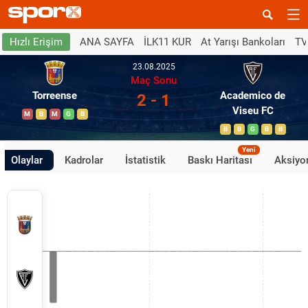
ANA SAYFA
İLK11 KUR
At Yarışı Bankoları
TV
Hızlı Erişim
23.08.2025
Maç Sonu
Torreense
Academico de
2 - 1
Viseu FC
M
B
M
G
B
B
B
G
B
B
Yeni
Olaylar
Kadrolar
İstatistik
Baskı Haritası
Aksiyon