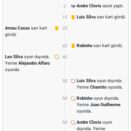
Andre Clovis
asist yaptı.
2'
Luis Silva
sarı kart gördü
15'
Arnau Casas
sarı kart
20'
gördü
Robinho
sarı kart gördü
45'
Leo Silva
oyun dışında.
46'
Yerine
Alejandro Alfaro
oyunda.
Luis Silva
oyun dışında.
58'
Yerine
Chamito
oyunda.
Robinho
oyun dışında.
58'
Yerine
Joao Guilherme
oyunda.
Andre Clovis
oyun
58'
dışında. Yerine