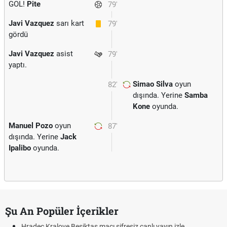
GOL!
Pite
79'
Javi Vazquez
sarı kart
79'
gördü
Javi Vazquez
asist
79'
yaptı.
Simao Silva
oyun
82'
dışında. Yerine
Samba
Kone
oyunda.
Manuel Pozo
oyun
87'
dışında. Yerine
Jack
Ipalibo
oyunda.
Şu An Popüler İçerikler
Hradec Kralove Beşiktaş maçı şifresiz canlı yayın izle