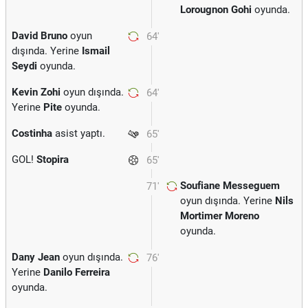
Lorougnon Gohi
oyunda.
David Bruno
oyun
64'
dışında. Yerine
Ismail
Seydi
oyunda.
Kevin Zohi
oyun dışında.
64'
Yerine
Pite
oyunda.
Costinha
asist yaptı.
65'
GOL!
Stopira
65'
Soufiane Messeguem
71'
oyun dışında. Yerine
Nils
Mortimer Moreno
oyunda.
Dany Jean
oyun dışında.
76'
Yerine
Danilo Ferreira
oyunda.