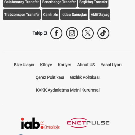
Galatasaray Transfer
Fenerbahçe Transfer
Beşiktaş Transfer
Trabzonspor Transfer
Canlı İzle
iddaa Sonuçları
Aktif Sayaç
Takip Et
Bize Ulaşın
Künye
Kariyer
About US
Yasal Uyarı
Çerez Politikası
Gizlilik Politikası
KVKK Aydınlatma Metni Kurumsal